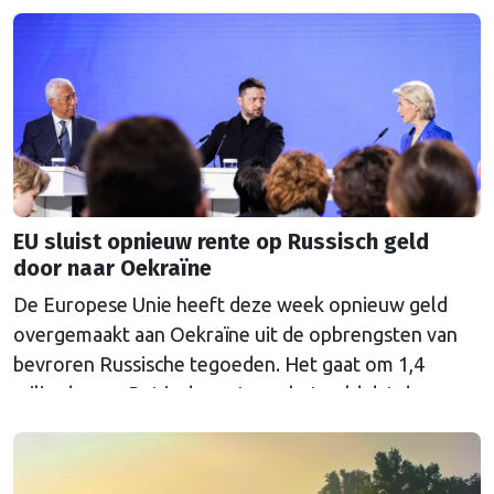
de Europese Commissie vorig jaar november
indiende. “In een steeds onvoorspelbaarder
veiligheidsklimaat is het vermogen om militair
personeel en …
Continued
EU sluist opnieuw rente op Russisch geld
door naar Oekraïne
De Europese Unie heeft deze week opnieuw geld
overgemaakt aan Oekraïne uit de opbrengsten van
bevroren Russische tegoeden. Het gaat om 1,4
miljard euro. Dat is de rente op het geld dat de
Russische Centrale Bank ooit bij de Belgische bank
Euroclear parkeerde. De EU bevroor dat geld na de
Russische inval in Oekraïne. Het …
Continued