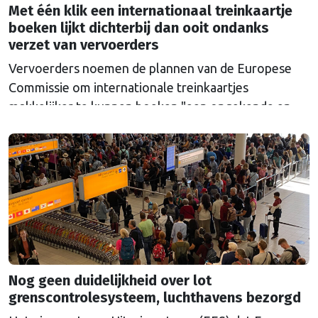
Met één klik een internationaal treinkaartje
boeken lijkt dichterbij dan ooit ondanks
verzet van vervoerders
Vervoerders noemen de plannen van de Europese
Commissie om internationale treinkaartjes
makkelijker te kunnen boeken "een ongekende en
onterechte regelzucht". Toch lijkt de politieke druk
dit keer te groot om het voorstel nog tegen te
houden.
Nog geen duidelijkheid over lot
grenscontrolesysteem, luchthavens bezorgd