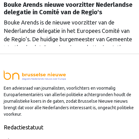
Bouke Arends nieuwe voorzitter Nederlandse
delegatie in Comité van de Regio's
Bouke Arends is de nieuwe voorzitter van de
Nederlandse delegatie in het Europees Comité van
de Regio’s. De huidige burgemeester van Gemeente
Westland volgt Commissaris van de Koning Arthur
van Dijk (Noord-Holland) op, die de voorzittersrol
sinds januari 2024 vervulde. Volgens Arends zijn de
Nederlandse regio’s behoorlijk succesvol in hun
lobby in Brussel, en dat komt vooral omdat …
Een adviesraad van journalisten, voorlichters en voormalig
Continued
Europarlementariërs van allerlei politieke achtergronden houdt de
journalistieke koers in de gaten, zodat Brusselse Nieuwe nieuws
brengt dat voor alle Nederlanders interessant is, ongeacht politieke
voorkeur.
Redactiestatuut