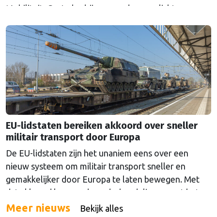
Mobiliteit. Grote bedrijven worden verplicht om
elektrische auto's aan te schaffen. De doelstellingen
zijn volgens Nederland echter niet ambitieus genoeg.
EU-lidstaten bereiken akkoord over sneller
militair transport door Europa
De EU-lidstaten zijn het unaniem eens over een
nieuw systeem om militair transport sneller en
gemakkelijker door Europa te laten bewegen. Met
dat akkoord kunnen de onderhandelingen met het
Europees Parlement beginnen over het voorstel dat
Meer nieuws
Bekijk alles