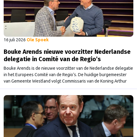
16 juli 2026
Ole Spoek
Bouke Arends nieuwe voorzitter Nederlandse
delegatie in Comité van de Regio’s
Bouke Arends is de nieuwe voorzitter van de Nederlandse delegatie
in het Europees Comité van de Regio’s. De huidige burgemeester
van Gemeente Westland volgt Commissaris van de Koning Arthur
van Dijk (Noord-Holland) op, die de voorzittersrol sinds januari 2024
vervulde. Volgens Arends zijn de Nederlandse regio’s behoorlijk
succesvol in hun lobby in Brussel, en dat komt vooral omdat …
Continued