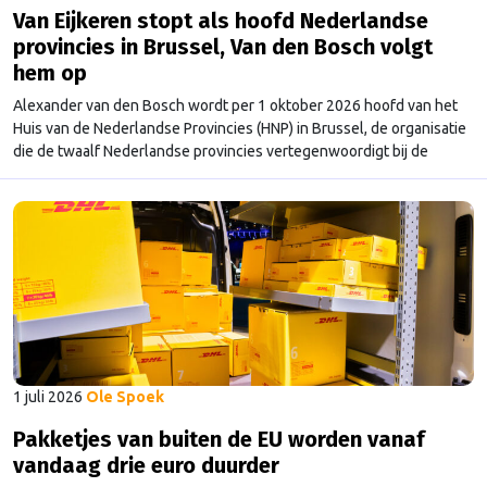
Van Eijkeren stopt als hoofd Nederlandse
provincies in Brussel, Van den Bosch volgt
hem op
Alexander van den Bosch wordt per 1 oktober 2026 hoofd van het
Huis van de Nederlandse Provincies (HNP) in Brussel, de organisatie
die de twaalf Nederlandse provincies vertegenwoordigt bij de
Europese Unie. Hij volgt zijn voorganger Rob van Eijkeren op, die na
achttien jaar vertrekt. Voorzitter van het HNP Arthur van Dijk noemt
de wisseling …
Continued
1 juli 2026
Ole Spoek
Pakketjes van buiten de EU worden vanaf
vandaag drie euro duurder