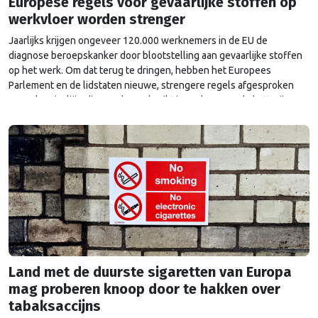
Europese regels voor gevaarlijke stoffen op
werkvloer worden strenger
Jaarlijks krijgen ongeveer 120.000 werknemers in de EU de
diagnose beroepskanker door blootstelling aan gevaarlijke stoffen
op het werk. Om dat terug te dringen, hebben het Europees
Parlement en de lidstaten nieuwe, strengere regels afgesproken
voor chemicaliën die worden gebruikt in onder meer de batterij-,
staal-, chemische en textielindustrie. Voor het eerst is er ook …
Continued
Land met de duurste sigaretten van Europa
mag proberen knoop door te hakken over
tabaksaccijns