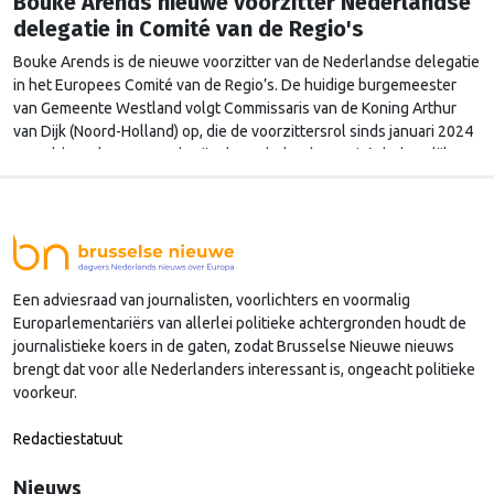
Bouke Arends nieuwe voorzitter Nederlandse
delegatie in Comité van de Regio's
Bouke Arends is de nieuwe voorzitter van de Nederlandse delegatie
in het Europees Comité van de Regio’s. De huidige burgemeester
van Gemeente Westland volgt Commissaris van de Koning Arthur
van Dijk (Noord-Holland) op, die de voorzittersrol sinds januari 2024
vervulde. Volgens Arends zijn de Nederlandse regio’s behoorlijk
succesvol in hun lobby in Brussel, en dat komt vooral omdat …
Continued
Een adviesraad van journalisten, voorlichters en voormalig
Europarlementariërs van allerlei politieke achtergronden houdt de
journalistieke koers in de gaten, zodat Brusselse Nieuwe nieuws
brengt dat voor alle Nederlanders interessant is, ongeacht politieke
voorkeur.
Redactiestatuut
Nieuws