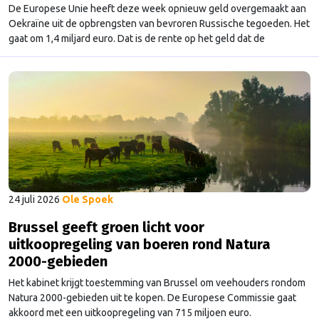
De Europese Unie heeft deze week opnieuw geld overgemaakt aan
Oekraïne uit de opbrengsten van bevroren Russische tegoeden. Het
gaat om 1,4 miljard euro. Dat is de rente op het geld dat de
Russische Centrale Bank ooit bij de Belgische bank Euroclear
parkeerde. De EU bevroor dat geld na de Russische inval in
Oekraïne. Het …
Continued
24 juli 2026
Ole Spoek
Brussel geeft groen licht voor
uitkoopregeling van boeren rond Natura
2000-gebieden
Het kabinet krijgt toestemming van Brussel om veehouders rondom
Natura 2000-gebieden uit te kopen. De Europese Commissie gaat
akkoord met een uitkoopregeling van 715 miljoen euro.