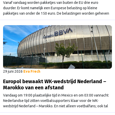
Vanaf vandaag worden pakketjes van buiten de EU drie euro
duurder. Er komt namelijk een Europese belasting op kleine
pakketjes van onder de 150 euro. De belastingen worden geheven
bij de verkoper, maar kunnen wel doorberekend worden in de prijs
aan de klant. Voor duurdere pakketten gelden al heffingen. Het is
een tijdelijke maatregel …
Continued
29 juni 2026
Eva Frech
Europol bewaakt WK-wedstrijd Nederland –
Marokko van een afstand
Vandaag om 19:00 plaatselijke tijd in Mexico en om 03:00 vannacht
Nederlandse tijd zitten voetbalsupporters klaar voor de WK-
wedstrijd Nederland – Marokko. En niet alleen voetbalfans; ook tal
van internationale veiligheidsdiensten zijn continu alert.