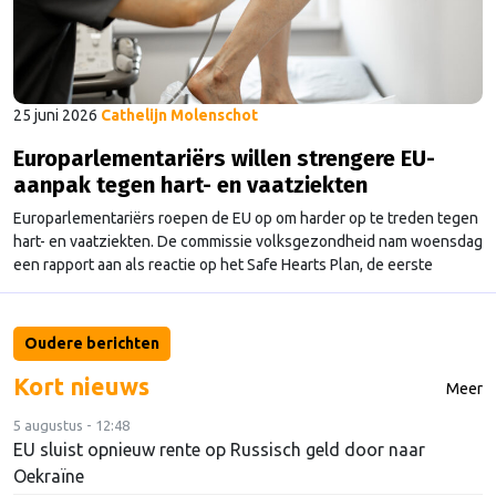
25 juni 2026
Cathelijn Molenschot
Europarlementariërs willen strengere EU-
aanpak tegen hart- en vaatziekten
Europarlementariërs roepen de EU op om harder op te treden tegen
hart- en vaatziekten. De commissie volksgezondheid nam woensdag
een rapport aan als reactie op het Safe Hearts Plan, de eerste
Europese strategie tegen hart- en vaatziekten die de Commissie in
december 2025 presenteerde. Hart- en vaatziekten zijn de grootste
doodsoorzaak in Europa: elk jaar …
Continued
Oudere berichten
Kort nieuws
Meer
5 augustus - 12:48
EU sluist opnieuw rente op Russisch geld door naar
Oekraïne