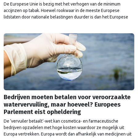
De Europese Unie is bezig met het verhogen van de minimum
accijnzen op tabak. Hoewel rookwaar in de meeste Europese
lidstaten door nationale belastingen duurder is dan het Europese
minimum, moet een ondergrens de prijzen in Europa gelijktrekken
en het doel van een rookvrije generatie in 2040 dichterbij brengen.
Bedrijven moeten betalen voor veroorzaakte
watervervuiling, maar hoeveel? Europees
Parlement eist opheldering
De ‘vervuiler betaalt’-wet kan cosmetica- en farmaceutische
bedrijven opzadelen met hoge kosten waardoor ze mogelijk uit
Europa vertrekken. Europa wordt dan afhankelijk van medicijnen uit