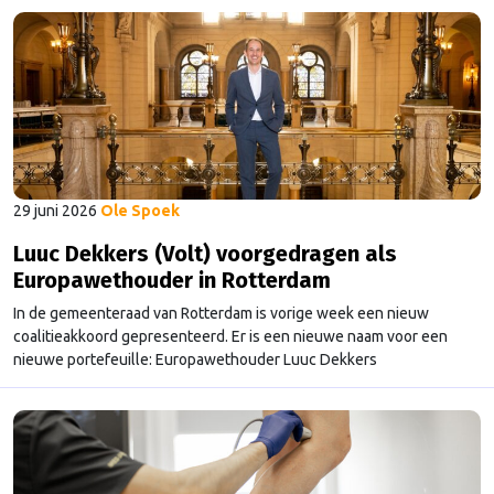
Waarschijnlijk niet om de wedstrijd te kijken, maar wel om de
veiligheid, zowel lokaal en internationaal, te waarborgen. Zo ook
Europol. …
Continued
29 juni 2026
Ole Spoek
Luuc Dekkers (Volt) voorgedragen als
Europawethouder in Rotterdam
In de gemeenteraad van Rotterdam is vorige week een nieuw
coalitieakkoord gepresenteerd. Er is een nieuwe naam voor een
nieuwe portefeuille: Europawethouder Luuc Dekkers