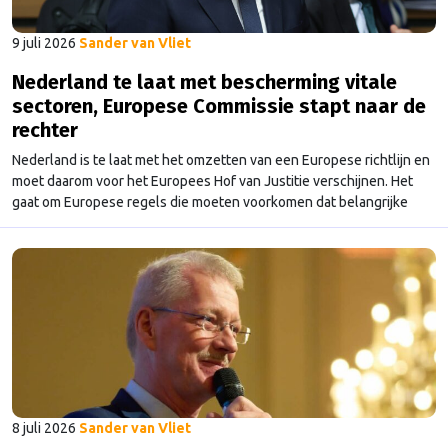
9 juli 2026
Sander van Vliet
Nederland te laat met bescherming vitale
sectoren, Europese Commissie stapt naar de
rechter
Nederland is te laat met het omzetten van een Europese richtlijn en
moet daarom voor het Europees Hof van Justitie verschijnen. Het
gaat om Europese regels die moeten voorkomen dat belangrijke
sectoren plat komen te liggen bij verstoringen, zoals natuurrampen
of aanslagen. De Eerste en Tweede Kamer hebben inmiddels
ingestemd met de wetten (Wet Weerbaarheid …
Continued
8 juli 2026
Sander van Vliet