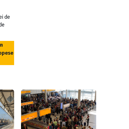
ei de
de
an
ropese