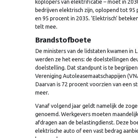
koplopers van elektrificatie – moet in 2
bedrijven elektrisch zijn, oplopend tot 9
en 95 procent in 2035. ‘Elektrisch’ beteke
telt mee.
Brandstofboete
De ministers van de lidstaten kwamen in
werden ze het eens: de doelstellingen d
doelstelling. Dat standpunt is te begrijpe
Vereniging Autoleasemaatschappijen (VNA)
Daarvan is 72 procent voorzien van een s
meer.
Vanaf volgend jaar geldt namelijk de zog
genoemd. Werkgevers moeten maandelijks
afdragen aan de belastingdienst. Deze bo
elektrische auto of een vast bedrag aanbi