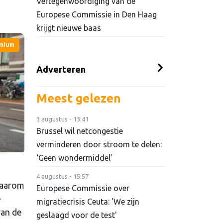
Vertegenwoordiging van de
Europese Commissie in Den Haag
krijgt nieuwe baas
mium
Adverteren
Meest gelezen
3 augustus - 13:41
Brussel wil netcongestie
verminderen door stroom te delen:
‘Geen wondermiddel’
4 augustus - 15:57
Daarom
Europese Commissie over
e
migratiecrisis Ceuta: 'We zijn
van de
geslaagd voor de test'