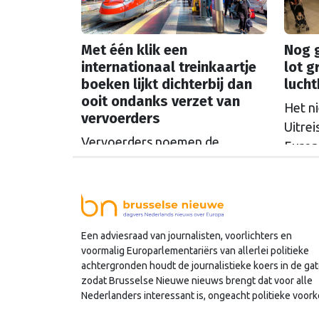
Met één klik een
Nog g
internationaal treinkaartje
lot g
boeken lijkt dichterbij dan
luch
ooit ondanks verzet van
Het n
vervoerders
Uitre
Vervoerders noemen de
Europ
plannen van de Europese
veili
Commissie om internationale
lange 
treinkaartjes makkelijker te
Nederl
kunnen boeken "een ongekende
op ui
Een adviesraad van journalisten, voorlichters en
en onterechte regelzucht". Toch
Commi
voormalig Europarlementariërs van allerlei politieke
lijkt de politieke druk dit keer te
duidel
achtergronden houdt de journalistieke koers in de gat
groot om het voorstel nog
zodat Brusselse Nieuwe nieuws brengt dat voor alle
tegen te houden.
Nederlanders interessant is, ongeacht politieke voork