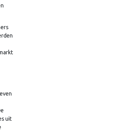
en
mers
erden
 markt
leven
De
s uit
e