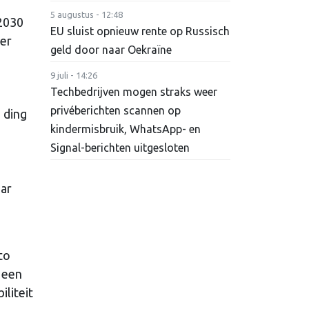
5 augustus - 12:48
 2030
EU sluist opnieuw rente op Russisch
ker
geld door naar Oekraïne
9 juli - 14:26
Techbedrijven mogen straks weer
privéberichten scannen op
 ding
kindermisbruik, WhatsApp- en
Signal-berichten uitgesloten
aar
to
 een
liteit