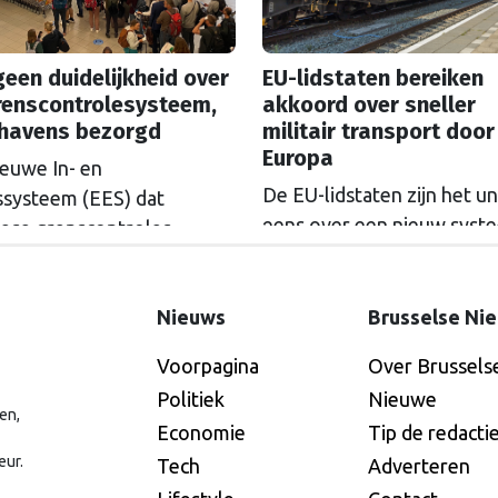
een duidelijkheid over
EU-lidstaten bereiken
renscontrolesysteem,
akkoord over sneller
thavens bezorgd
militair transport door
Europa
ieuwe In- en
De EU-lidstaten zijn het u
issysteem (EES) dat
eens over een nieuw syst
ese grenscontroles
om militair transport snell
ger moet maken, zorgt voor
gemakkelijker door Europa
rijen bij luchthavens.
laten bewegen. Met dat a
Nieuws
Brusselse Ni
and dringt in Brussel aan
kunnen de onderhandelin
tstel, maar de Europese
Voorpagina
Over Brussels
met het Europees Parlem
ssie geeft nog geen
Politiek
Nieuwe
beginnen over het voorste
ijkheid.
en,
Economie
Tip de redacti
de Europese Commissie vo
eur.
jaar november indiende. “I
Tech
Adverteren
steeds onvoorspelbaarder