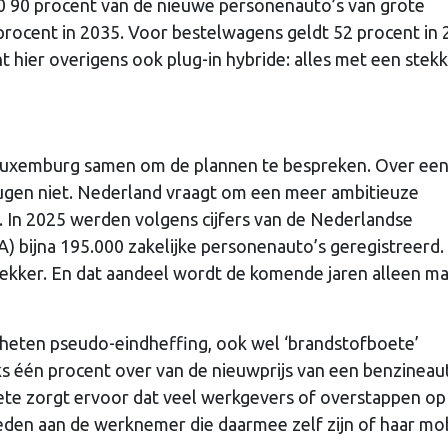
030 90 procent van de nieuwe personenauto’s van grote
5 procent in 2035. Voor bestelwagens geldt 52 procent in
nt hier overigens ook plug-in hybride: alles met een stek
 Luxemburg samen om de plannen te bespreken. Over een
eugen niet. Nederland vraagt om een meer ambitieuze
n. In 2025 werden volgens cijfers van de Nederlandse
 bijna 195.000 zakelijke personenauto’s geregistreerd.
tekker. En dat aandeel wordt de komende jaren alleen m
eheten pseudo-eindheffing, ook wel ‘brandstofboete’
 één procent over van de nieuwprijs van een benzineau
ete zorgt ervoor dat veel werkgevers of overstappen op
eden aan de werknemer die daarmee zelf zijn of haar mobi