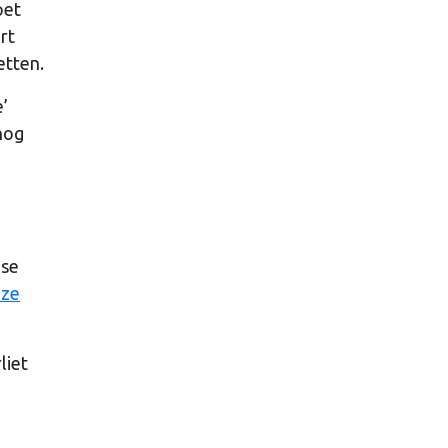
oet
rt
etten.
e’
nog
ese
eze
liet