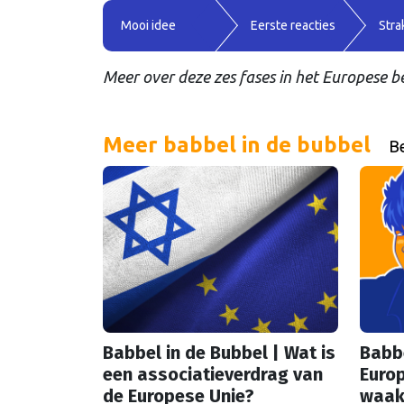
Mooi idee
Eerste reacties
Stra
Meer over deze zes fases in het Europese b
Meer babbel in de bubbel
Be
Babbel in de Bubbel | Wat is
Babbe
een associatieverdrag van
Euro
de Europese Unie?
waak