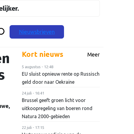
lijker.
Nieuwsbrieven
en
Kort nieuws
Meer
5 augustus - 12:48
s
EU sluist opnieuw rente op Russisch
geld door naar Oekraïne
24 juli - 16:41
Brussel geeft groen licht voor
uwe,
uitkoopregeling van boeren rond
Natura 2000-gebieden
22 juli - 17:15