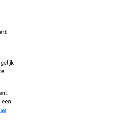
ert
gelijk
te
ent
e een
lse