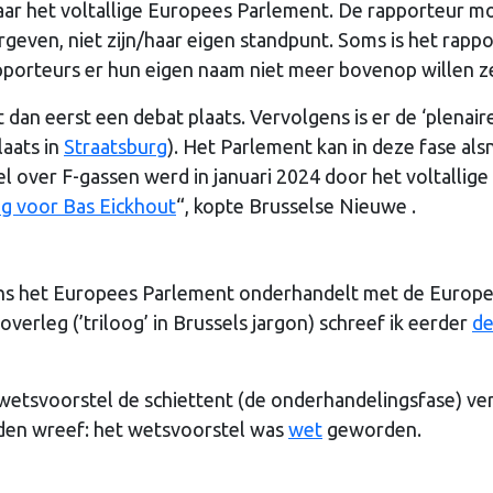
aar het voltallige Europees Parlement. De rapporteur m
even, niet zijn/haar eigen standpunt. Soms is het rappo
porteurs er hun eigen naam niet meer bovenop willen z
 dan eerst een debat plaats. Vervolgens is er de ‘plenair
aats in
Straatsburg
). Het Parlement kan in deze fase als
 over F-gassen werd in januari 2024 door het voltallige
g voor Bas Eickhout
“, kopte Brusselse Nieuwe .
ens het Europees Parlement onderhandelt met de Europ
erleg (’triloog’ in Brussels jargon) schreef ik eerder
d
etsvoorstel de schiettent (de onderhandelingsfase) ver
nden wreef: het wetsvoorstel was
wet
geworden.