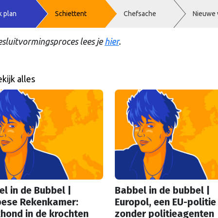
k plan
Schiettent
Chefsache
Nieuwe 
esluitvormingsproces lees je
hier
.
kijk alles
l in de Bubbel |
Babbel in de bubbel |
pese Rekenkamer:
Europol, een EU-politie
hond in de krochten
zonder politieagenten