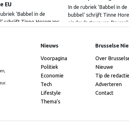
de EU
In de rubriek ‘Babbel in de
rubriek ‘Babbel in de
bubbel’ schrijft Tinne Hor
’ schrijft Tinne Horemans,
eindredacteur van Brussel
edacteur van Brusselse
Nieuwe, om de week over
e, om de week over
mistige woorden, ingewik
ge woorden, ingewikkelde
Nieuws
Brusselse Ni
begrippen en curieuze
ppen en curieuze
fenomenen in de Brussels
Voorpagina
Over Brussels
enen in de Brusselse
bubbel.
Politiek
Nieuwe
l.
en,
Economie
Tip de redacti
eur.
Tech
Adverteren
Lifestyle
Contact
Thema’s