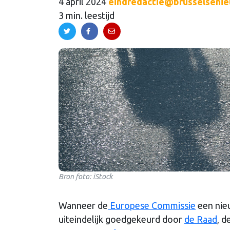
4 april 2024
eindredactie@brusselsenie
3 min. leestijd
Bron foto: iStock
Wanneer de
Europese Commissie
een nie
uiteindelijk goedgekeurd door
de Raad
, d