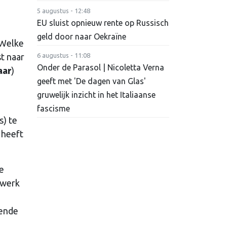
5 augustus - 12:48
EU sluist opnieuw rente op Russisch
geld door naar Oekraïne
 Welke
st naar
6 augustus - 11:08
Onder de Parasol | Nicoletta Verna
aar
)
geeft met 'De dagen van Glas'
gruwelijk inzicht in het Italiaanse
fascisme
s) te
 heeft
ke
 werk
oende