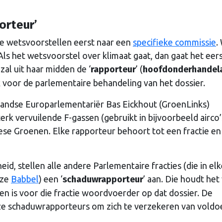
orteur’
e wetsvoorstellen eerst naar een
specifieke commissie
.
Als het wetsvoorstel over klimaat gaat, dan gaat het eer
zal uit haar midden de ‘
rapporteur
’ (
hoofdonderhandel
jk voor de parlementaire behandeling van het dossier.
andse Europarlementariër Bas Eickhout (GroenLinks)
rk vervuilende F-gassen (gebruikt in bijvoorbeeld airco’
se Groenen. Elke rapporteur behoort tot een fractie en
id, stellen alle andere Parlementaire fracties (die in el
eze
Babbel
) een ‘
schaduwrapporteur
’ aan. Die houdt het
n is voor die fractie woordvoerder op dat dossier. De
ze schaduwrapporteurs om zich te verzekeren van vold