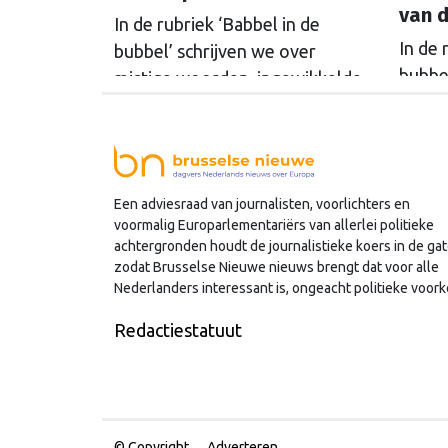
van 
In de rubriek ‘Babbel in de
In de 
bubbel’ schrijven we over
bubbel
mistige woorden, ingewikkelde
eindr
begrippen en curieuze
Nieuw
fenomenen in de Brusselse
misti
bubbel. Deze editie: het
begri
associatieverdrag.
Een adviesraad van journalisten, voorlichters en
fenom
voormalig Europarlementariërs van allerlei politieke
bubbe
achtergronden houdt de journalistieke koers in de gat
zodat Brusselse Nieuwe nieuws brengt dat voor alle
Nederlanders interessant is, ongeacht politieke voork
Redactiestatuut
© Copyright
Adverteren