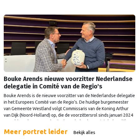
Bouke Arends nieuwe voorzitter Nederlandse
delegatie in Comité van de Regio's
Bouke Arends is de nieuwe voorzitter van de Nederlandse delegatie
in het Europees Comité van de Regio’s. De huidige burgemeester
van Gemeente Westland volgt Commissaris van de Koning Arthur
van Dijk (Noord-Holland) op, die de voorzittersrol sinds januari 2024
vervulde. Volgens Arends zijn de Nederlandse regio’s behoorlijk
succesvol in hun lobby in Brussel, en dat komt vooral omdat …
Meer portret leider
Bekijk alles
Continued