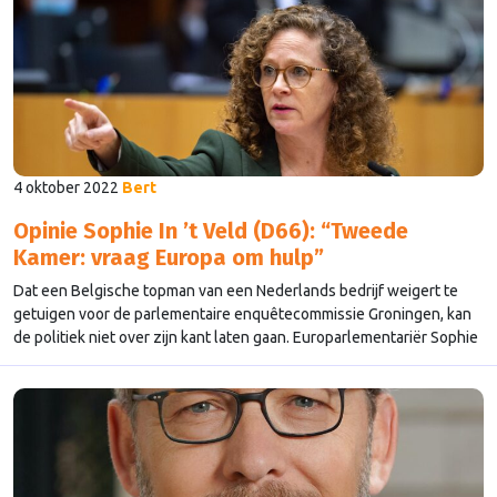
omverwerpen.’’ De Europese Unie moet veranderen om te kunnen
overleven, aldus Mattarella.
4 oktober 2022
Bert
Opinie Sophie In ’t Veld (D66): “Tweede
Kamer: vraag Europa om hulp”
Dat een Belgische topman van een Nederlands bedrijf weigert te
getuigen voor de parlementaire enquêtecommissie Groningen, kan
de politiek niet over zijn kant laten gaan. Europarlementariër Sophie
in ’t Veld (D66) wil dat de Tweede Kamer de hulp van het Europees
Parlement inroept.