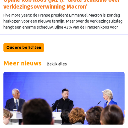
verkiezingsoverwinning Macron’
Five more years: de Franse president Emmanuel Macron is zondag
herkozen voor een nieuwe termijn. Maar over de verkiezingsuitslag
hangt een enorme schaduw. Bijna 42% van de Fransen koos voor
Marine Le Pen, die een fundamenteel andere koers voor Frankrijk
bepleit. Nog nooit scoorde een nationaal-conservatieve kandidaat
zo goed.
Oudere berichten
Meer nieuws
Bekijk alles