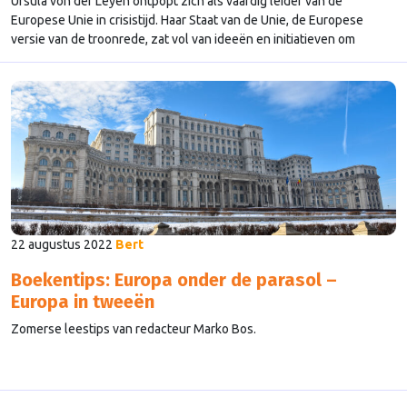
Ursula von der Leyen ontpopt zich als vaardig leider van de
Europese Unie in crisistijd. Haar Staat van de Unie, de Europese
versie van de troonrede, zat vol van ideeën en initiatieven om
Europeanen te beschermen tegen de grote gevaren van deze tijd.
Maar voor een voormalig minister van Defensie bleef zij
teleurstellend stil over de toekomst van defensie in Europa.
22 augustus 2022
Bert
Boekentips: Europa onder de parasol –
Europa in tweeën
Zomerse leestips van redacteur Marko Bos.