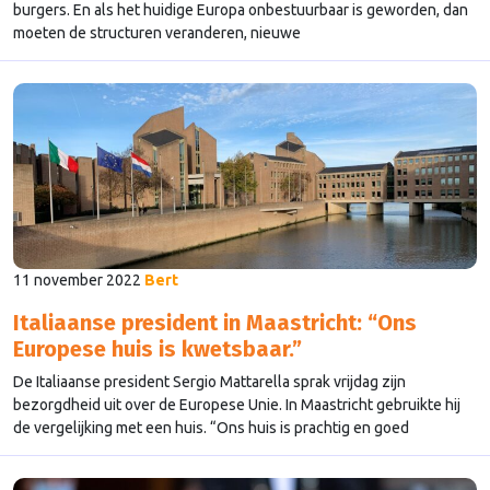
burgers. En als het huidige Europa onbestuurbaar is geworden, dan
moeten de structuren veranderen, nieuwe
samenwerkingsverbanden. Het klinkt als een pleidooi van de
internationale socialisten “Sterft gij oude vormen en gedachten”,
maar het is de analyse van Guy Verhofstadt die een boek schreef
onder …
Continued
11 november 2022
Bert
Italiaanse president in Maastricht: “Ons
Europese huis is kwetsbaar.”
De Italiaanse president Sergio Mattarella sprak vrijdag zijn
bezorgdheid uit over de Europese Unie. In Maastricht gebruikte hij
de vergelijking met een huis. “Ons huis is prachtig en goed
gebouwd, maar het is ook kwetsbaar en incompleet. Een zwakte in
de fundering kan alles waar we voor gewerkt hebben zo