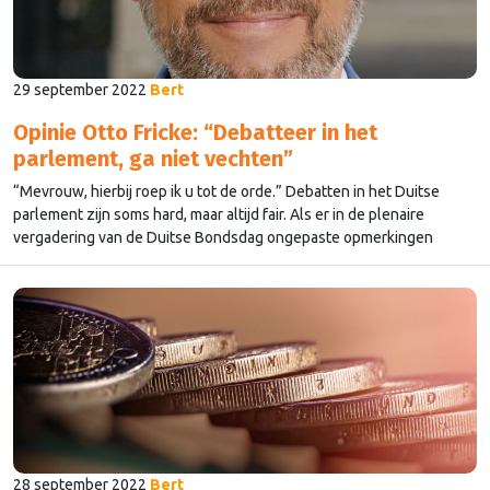
29 september 2022
Bert
Opinie Otto Fricke: “Debatteer in het
parlement, ga niet vechten”
“Mevrouw, hierbij roep ik u tot de orde.” Debatten in het Duitse
parlement zijn soms hard, maar altijd fair. Als er in de plenaire
vergadering van de Duitse Bondsdag ongepaste opmerkingen
worden gemaakt, berispt de voorzittende president deze
opmerkingen. Die berisping kan een ernstige waarschuwing zijn,
een oproep tot de orde, een boete of een …
Continued
28 september 2022
Bert