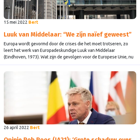
15 mei 2022
Bert
Luuk van Middelaar: “We zijn naïef geweest”
Europa wordt gevormd door de crises die het moet trotseren, zo
leert het werk van Europadeskundige Luuk van Middelaar
(Eindhoven, 1973). Wat zijn de gevolgen voor de Europese Unie, nu
zij geconfronteerd wordt met de Oekraïne crisis? Brusselse Nieuwe
in gesprek met Van Middelaar over het nieuwe Europa.
26 april 2022
Bert
Opinie Rob Roos (JA21): ‘Grote schaduw over