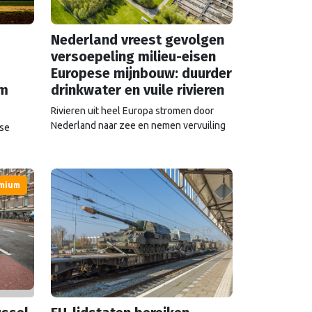
Nederland vreest gevolgen
versoepeling milieu-eisen
Europese mijnbouw: duurder
em
drinkwater en vuile rivieren
Rivieren uit heel Europa stromen door
Nederland naar zee en nemen vervuiling
ese
mee. Als Brussel de milieu-eisen voor
ht,
mijnbouwbedrijven versoepelt, zijn het de
Nederlandse drinkwaterbedrijven die dat
moeten oplossen.
rs ligt,
mium