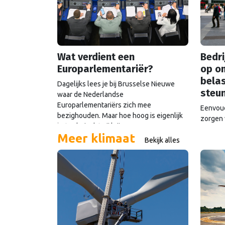
Wat verdient een
Bedri
Europarlementariër?
op o
belas
Dagelijks lees je bij Brusselse Nieuwe
steu
waar de Nederlandse
Europarlementariërs zich mee
Eenvoud
bezighouden. Maar hoe hoog is eigenlijk
zorgen 
het salaris dat zij krijgen?
miljard
Meer klimaat
Commiss
Bekijk alles
ook een
schatkis