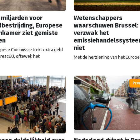
 miljarden voor
Wetenschappers
bestrijding, Europese
waarschuwen Brussel:
nkamer ziet gemiste
verzwak het
en
emissiehandelssyste
niet
pese Commissie trekt extra geld
 rescEU, oftewel: het
Met de herziening van het Europ
pfonds. Maar dat geld wordt niet
emissiehandelssysteem ETS in zic
even goed uitgegeven, ziet de
groeien de klachten over de
se Rekenkamer.
‘koolstoftaks’. Zal ETS versoepeld
worden? Als het aan wetenschappe
Pre
is dat een grove fout.