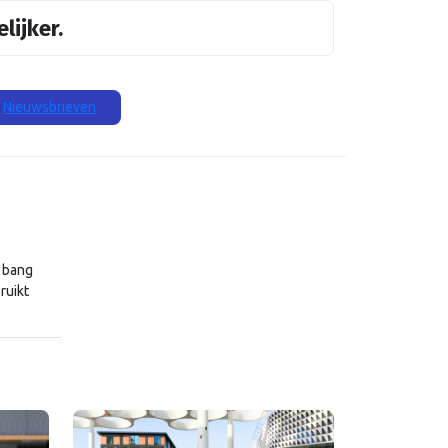
lijker.
Nieuwsbrieven
n bang
ruikt