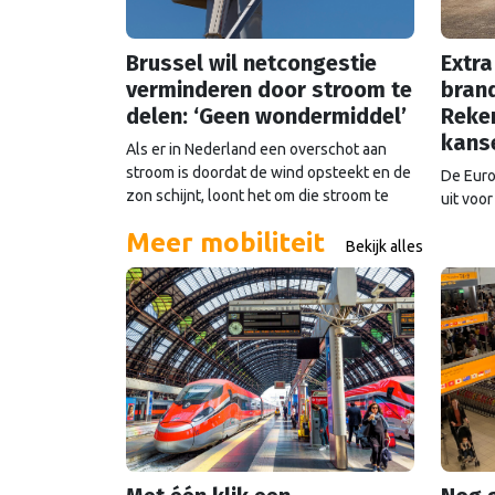
Brussel wil netcongestie
Extra
verminderen door stroom te
brand
delen: ‘Geen wondermiddel’
Reke
kans
Als er in Nederland een overschot aan
stroom is doordat de wind opsteekt en de
De Euro
zon schijnt, loont het om die stroom te
uit voor
delen. Maar Europese plannen om dat
noodhul
Meer mobiliteit
mogelijk te maken stuiten op kritiek.
altijd 
Bekijk alles
Europe