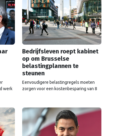
aar
Bedrijfsleven roept kabinet
op om Brusselse
belastingplannen te
steunen
er
Eenvoudigere belastingregels moeten
nd werk
zorgen voor een kostenbesparing van 8
 Tien
miljard euro, stelt de Europese
raf.
Commissie. Maar de voorstellen hebben
e
ook een impact op de Nederlandse
schatkist.