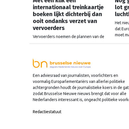
Met één klik een
Nog g
internationaal treinkaartje
lot g
boeken lijkt dichterbij dan
luch
ooit ondanks verzet van
Het nie
vervoerders
dat Eur
moet mak
Vervoerders noemen de plannen van de
luchtha
Europese Commissie om internationale
aan op 
treinkaartjes makkelijker te kunnen
Commiss
boeken "een ongekende en onterechte
regelzucht". Toch lijkt de politieke druk
dit keer te groot om het voorstel nog
tegen te houden.
Een adviesraad van journalisten, voorlichters en
voormalig Europarlementariërs van allerlei politieke
achtergronden houdt de journalistieke koers in de gat
zodat Brusselse Nieuwe nieuws brengt dat voor alle
Nederlanders interessant is, ongeacht politieke voork
Redactiestatuut