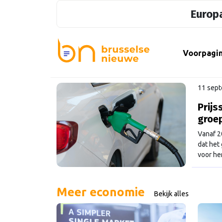
Europa
Voorpagi
11 sep
Prijs
groe
Vanaf 2
dat het
voor he
begroti
Meer economie
Bekijk alles