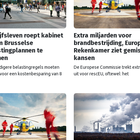
jfsleven roept kabinet
Extra miljarden voor
m Brusselse
brandbestrijding, Euro
tingplannen te
Rekenkamer ziet gemi
nen
kansen
igere belastingregels moeten
De Europese Commissie trekt extr
voor een kostenbesparing van 8
uit voor rescEU, oftewel: het
 euro, stelt de Europese
noodhulpfonds. Maar dat geld wor
ie. Maar de voorstellen hebben
altijd even goed uitgegeven, ziet 
 impact op de Nederlandse
Europese Rekenkamer.
t.