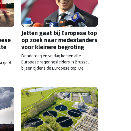
Jetten gaat bij Europese top
pese
op zoek naar medestanders
ste
voor kleinere begroting
Donderdag en vrijdag komen alle
Europese regeringsleiders in Brussel
a geld
bijeen tijdens de Europese top. De
Tweede Kamer en het Europees
dt niet
Parlement wierpen alvast een blik vooruit.
de
Wat mogen we verwachten van de
gesprekken over geld, drugs, oorlog en
China?