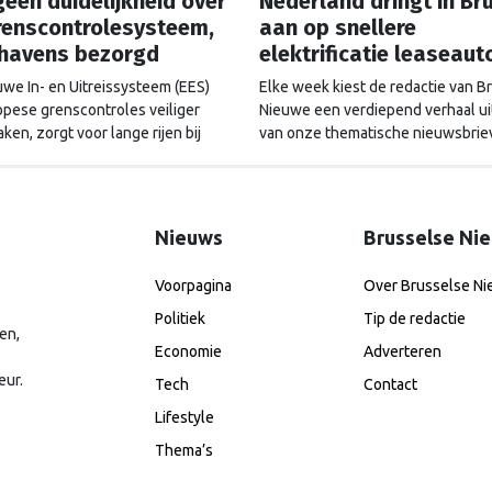
een duidelijkheid over
Nederland dringt in Br
renscontrolesysteem,
aan op snellere
thavens bezorgd
elektrificatie leaseaut
uwe In- en Uitreissysteem (EES)
Elke week kiest de redactie van B
opese grenscontroles veiliger
Nieuwe een verdiepend verhaal ui
en, zorgt voor lange rijen bij
van onze thematische nieuwsbrie
vens. Nederland dringt in Brussel
Deze keer uit de Nieuwsbrief Mobil
uitstel, maar de Europese
Grote bedrijven worden verplicht
ie geeft nog geen duidelijkheid.
elektrische auto's aan te schaffen
doelstellingen zijn volgens Neder
Nieuws
Brusselse Ni
echter niet ambitieus genoeg.
Voorpagina
Over Brusselse N
Politiek
Tip de redactie
en,
Economie
Adverteren
eur.
Tech
Contact
Lifestyle
Thema’s