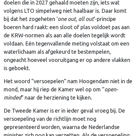
doelen die in 2027 gehaald moeten zijn, iets wat
volgens LTO simpelweg niet haalbaar is. Daar komt
bij dat het zogeheten ‘
one out, all out
‘-principe
boeren hard raakt: een sloot of plas voldoet pas aan
de KRW-normen als aan alle doelen tegelijk wordt
voldaan. Eén tegenvallende meting volstaat om een
waterlichaam als afgekeurd te bestempelen,
ongeacht hoeveel vooruitgang er op andere vlakken
is geboekt.
Het woord “versoepelen” nam Hoogendam niet in de
mond, maar hij riep de Kamer wel op om “
open-
minded
” naar de herziening te kijken.
De Tweede Kamer is er in ieder geval vroeg bij. De
versoepeling van de richtlijn moet nog
gepresenteerd worden, waarna de Nederlandse
minister zich nog kan verzetten. Als de versoepeling