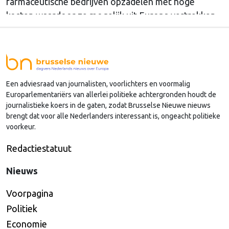
farmaceutische bedrijven opzadelen met hoge
kosten waardoor ze mogelijk uit Europa vertrekken.
Europa wordt dan afhankelijk van medicijnen uit het
buitenland.
Een adviesraad van journalisten, voorlichters en voormalig
Europarlementariërs van allerlei politieke achtergronden houdt de
journalistieke koers in de gaten, zodat Brusselse Nieuwe nieuws
brengt dat voor alle Nederlanders interessant is, ongeacht politieke
voorkeur.
Redactiestatuut
Nieuws
Voorpagina
Politiek
Economie