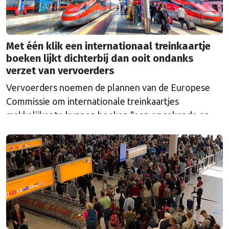
Met één klik een internationaal treinkaartje
boeken lijkt dichterbij dan ooit ondanks
verzet van vervoerders
Vervoerders noemen de plannen van de Europese
Commissie om internationale treinkaartjes
makkelijker te kunnen boeken "een ongekende en
onterechte regelzucht". Toch lijkt de politieke druk
dit keer te groot om het voorstel nog tegen te
houden.