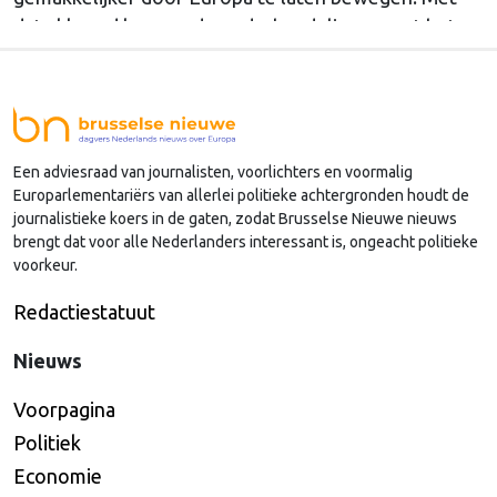
dat akkoord kunnen de onderhandelingen met het
Europees Parlement beginnen over het voorstel dat
de Europese Commissie vorig jaar november
indiende. “In een steeds onvoorspelbaarder
veiligheidsklimaat is het vermogen om militair
Een adviesraad van journalisten, voorlichters en voormalig
personeel en …
Continued
Europarlementariërs van allerlei politieke achtergronden houdt de
journalistieke koers in de gaten, zodat Brusselse Nieuwe nieuws
brengt dat voor alle Nederlanders interessant is, ongeacht politieke
voorkeur.
Redactiestatuut
Nieuws
Voorpagina
Politiek
Economie