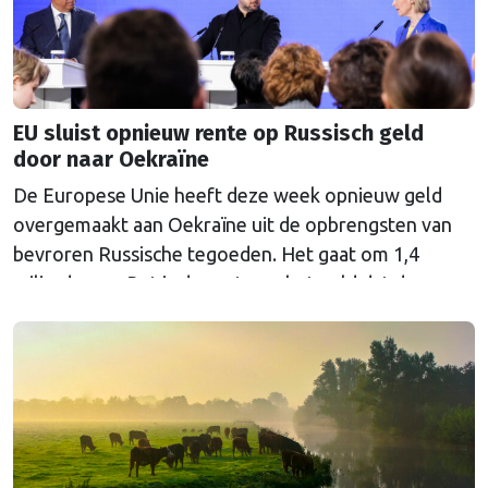
EU sluist opnieuw rente op Russisch geld
door naar Oekraïne
De Europese Unie heeft deze week opnieuw geld
overgemaakt aan Oekraïne uit de opbrengsten van
bevroren Russische tegoeden. Het gaat om 1,4
miljard euro. Dat is de rente op het geld dat de
Russische Centrale Bank ooit bij de Belgische bank
Euroclear parkeerde. De EU bevroor dat geld na de
Russische inval in Oekraïne. Het …
Continued