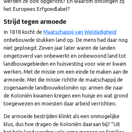
werden ze ooit opgericht? En waarom ontvingen zij
het Europees Erfgoedlabel?
Strijd tegen armoede
In 1818 kocht de
Maatschappij van Weldadigheid
onbebouwde stukken land op. De mens had daar nog
niet geploegd. Zeven jaar later waren de landen
omgetoverd van onbewerkt en onbewoond land tot
landbouwgebieden en huisvesting voor wie er kwam
werken
.
Met de missie om een einde te maken aan de
armoede. Met die missie richtte de maatschappij de
zogenaamde landbouwkoloniën op: armen die naar
de Koloniën kwamen kregen een huisje en wat grond
toegewezen en moesten daar arbeid verrichten.
De armoede bestrijden klinkt als een onmogelijke
klus, dus hoe dragen de Koloniën daaraan bij? “Uit
het hele land worden vele arme mensen en families