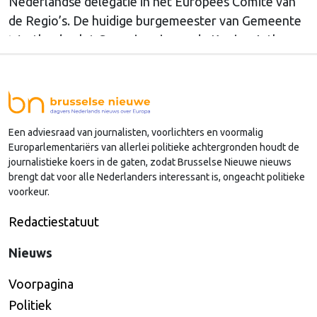
Nederlandse delegatie in het Europees Comité van
de Regio’s. De huidige burgemeester van Gemeente
Westland volgt Commissaris van de Koning Arthur
van Dijk (Noord-Holland) op, die de voorzittersrol
sinds januari 2024 vervulde. Volgens Arends zijn de
Nederlandse regio’s behoorlijk succesvol in hun
lobby in Brussel, en dat komt vooral omdat …
Een adviesraad van journalisten, voorlichters en voormalig
Continued
Europarlementariërs van allerlei politieke achtergronden houdt de
journalistieke koers in de gaten, zodat Brusselse Nieuwe nieuws
brengt dat voor alle Nederlanders interessant is, ongeacht politieke
voorkeur.
Redactiestatuut
Nieuws
Voorpagina
Politiek