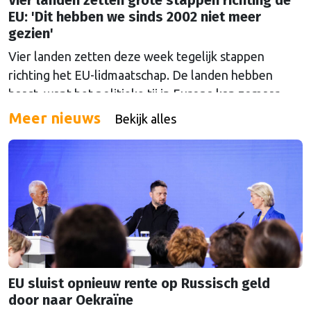
Vier landen zetten grote stappen richting de
EU: 'Dit hebben we sinds 2002 niet meer
gezien'
Vier landen zetten deze week tegelijk stappen
richting het EU-lidmaatschap. De landen hebben
haast, want het politieke tij in Europa kan zomaar
keren.
Meer nieuws
Bekijk alles
EU sluist opnieuw rente op Russisch geld
door naar Oekraïne