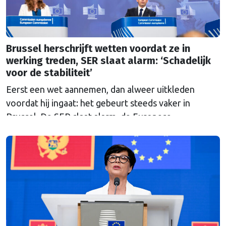
Brussel herschrijft wetten voordat ze in
werking treden, SER slaat alarm: ‘Schadelijk
voor de stabiliteit’
Eerst een wet aannemen, dan alweer uitkleden
voordat hij ingaat: het gebeurt steeds vaker in
Brussel. De SER slaat alarm, de Europese
Ombudsman ook. Wat is er mis met hoe Europa
wetten maakt?