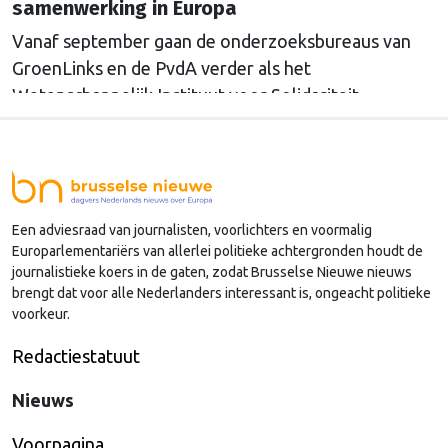
samenwerking in Europa
Vanaf september gaan de onderzoeksbureaus van
GroenLinks en de PvdA verder als het
Wetenschappelijk Instituut voor Solidariteit.
Directeur Annemarieke Nierop hoopt dat ook de
Europese zusterorganisaties ook de handen
ineenslaan. "Er zullen nog wel een aantal ego's over
hun schaduw heen moeten springen", zegt zij.
Een adviesraad van journalisten, voorlichters en voormalig
Europarlementariërs van allerlei politieke achtergronden houdt de
journalistieke koers in de gaten, zodat Brusselse Nieuwe nieuws
brengt dat voor alle Nederlanders interessant is, ongeacht politieke
voorkeur.
Redactiestatuut
Nieuws
Voorpagina