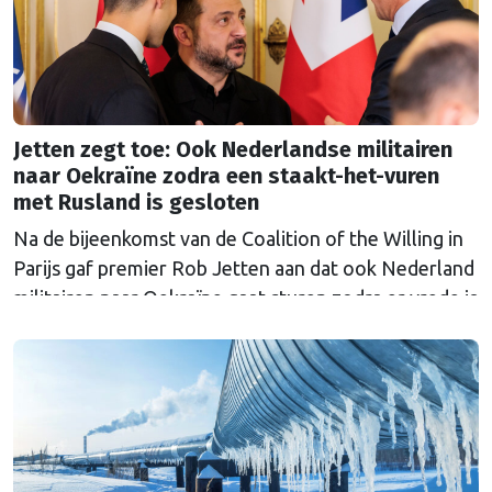
Jetten zegt toe: Ook Nederlandse militairen
naar Oekraïne zodra een staakt-het-vuren
met Rusland is gesloten
Na de bijeenkomst van de Coalition of the Willing in
Parijs gaf premier Rob Jetten aan dat ook Nederland
militairen naar Oekraïne gaat sturen zodra er vrede is
met Rusland. De 'Multinationale Strijdmacht', met
militairen uit meerdere landen, moet zorgen dat
Rusland niet opnieuw aanvalt.