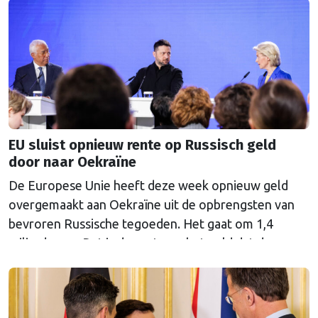
EU sluist opnieuw rente op Russisch geld
door naar Oekraïne
De Europese Unie heeft deze week opnieuw geld
overgemaakt aan Oekraïne uit de opbrengsten van
bevroren Russische tegoeden. Het gaat om 1,4
miljard euro. Dat is de rente op het geld dat de
Russische Centrale Bank ooit bij de Belgische bank
Euroclear parkeerde. De EU bevroor dat geld na de
Russische inval in Oekraïne. Het …
Continued