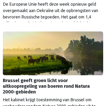
De Europese Unie heeft deze week opnieuw geld
overgemaakt aan Oekraïne uit de opbrengsten van
bevroren Russische tegoeden. Het gaat om 1,4
miljard euro. Dat is de rente op het geld dat de
Russische Centrale Bank ooit bij de Belgische bank
Euroclear parkeerde. De EU bevroor dat geld na de
Russische inval in Oekraïne. Het …
Continued
Brussel geeft groen licht voor
uitkoopregeling van boeren rond Natura
2000-gebieden
Het kabinet krijgt toestemming van Brussel om