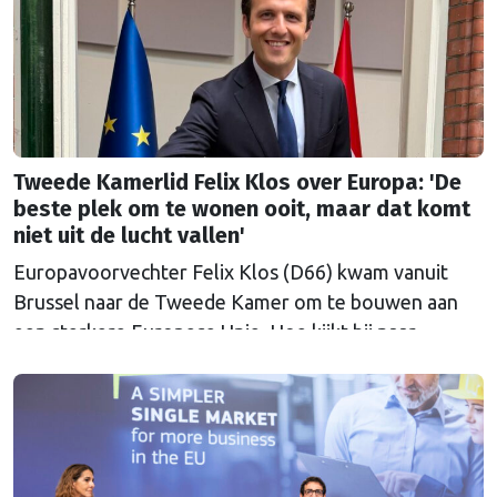
lobby in Brussel, en dat komt vooral omdat …
Continued
Tweede Kamerlid Felix Klos over Europa: 'De
beste plek om te wonen ooit, maar dat komt
niet uit de lucht vallen'
Europavoorvechter Felix Klos (D66) kwam vanuit
Brussel naar de Tweede Kamer om te bouwen aan
een sterkere Europese Unie. Hoe kijkt hij naar
Nederland en Europa in een onrustige wereld, nu hij
heeft kunnen proeven van de Brusselse én de
Haagse politiek?