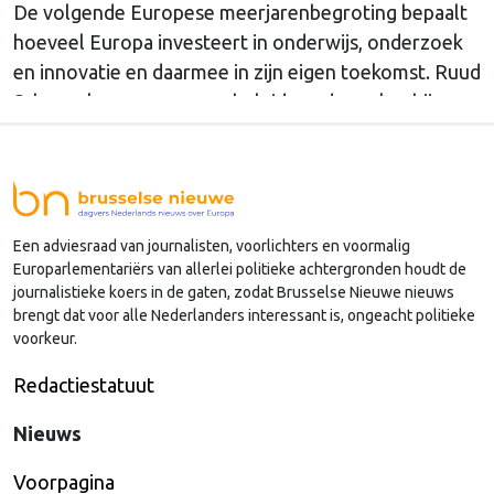
De volgende Europese meerjarenbegroting bepaalt
hoeveel Europa investeert in onderwijs, onderzoek
en innovatie en daarmee in zijn eigen toekomst. Ruud
Schapenk, campagne- en beleidsmedewerker bij
Neth-ER, legt in een ingezonden stuk uit waarom
Europese leiders nu moeten kiezen.
Een adviesraad van journalisten, voorlichters en voormalig
Europarlementariërs van allerlei politieke achtergronden houdt de
journalistieke koers in de gaten, zodat Brusselse Nieuwe nieuws
brengt dat voor alle Nederlanders interessant is, ongeacht politieke
voorkeur.
Redactiestatuut
Nieuws
Voorpagina