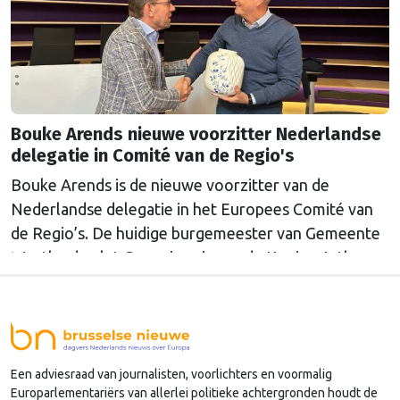
Bouke Arends nieuwe voorzitter Nederlandse
delegatie in Comité van de Regio's
Bouke Arends is de nieuwe voorzitter van de
Nederlandse delegatie in het Europees Comité van
de Regio’s. De huidige burgemeester van Gemeente
Westland volgt Commissaris van de Koning Arthur
van Dijk (Noord-Holland) op, die de voorzittersrol
sinds januari 2024 vervulde. Volgens Arends zijn de
Nederlandse regio’s behoorlijk succesvol in hun
lobby in Brussel, en dat komt vooral omdat …
Een adviesraad van journalisten, voorlichters en voormalig
Continued
Europarlementariërs van allerlei politieke achtergronden houdt de