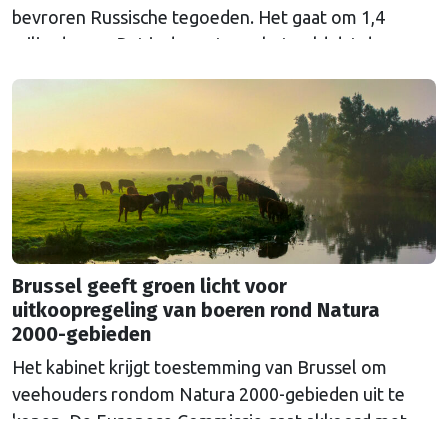
bevroren Russische tegoeden. Het gaat om 1,4
miljard euro. Dat is de rente op het geld dat de
Russische Centrale Bank ooit bij de Belgische bank
Euroclear parkeerde. De EU bevroor dat geld na de
Russische inval in Oekraïne. Het …
Continued
Brussel geeft groen licht voor
uitkoopregeling van boeren rond Natura
2000-gebieden
Het kabinet krijgt toestemming van Brussel om
veehouders rondom Natura 2000-gebieden uit te
kopen. De Europese Commissie gaat akkoord met
een uitkoopregeling van 715 miljoen euro.