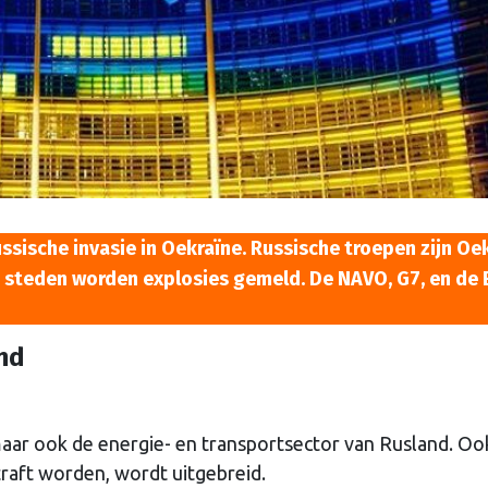
sische invasie in Oekraïne. Russische troepen zijn Oe
 steden worden explosies gemeld. De NAVO, G7, en de 
nd
 maar ook de energie- en transportsector van Rusland. Oo
traft worden, wordt uitgebreid.