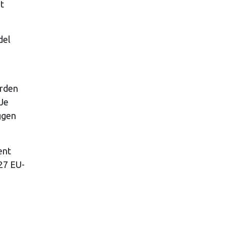
et
del
orden
“Je
ggen
ent
27 EU-