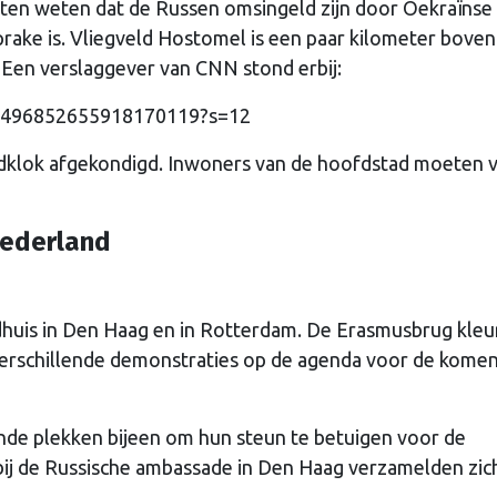
 laten weten dat de Russen omsingeld zijn door Oekraïnse
rake is. Vliegveld Hostomel is een paar kilometer boven
 Een verslaggever van CNN stond erbij:
s/1496852655918170119?s=12
dklok afgekondigd. Inwoners van de hoofdstad moeten 
Nederland
adhuis in Den Haag en in Rotterdam. De Erasmusbrug kleu
erschillende demonstraties op de agenda voor de kome
de plekken bijeen om hun steun te betuigen voor de
ij de Russische ambassade in Den Haag verzamelden zic