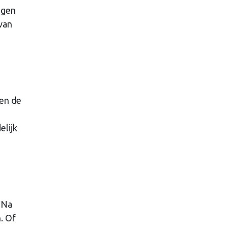
ngen
 van
en de
elijk
 Na
. Of