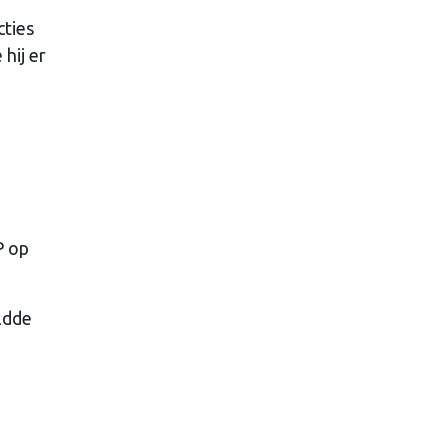
cties
hij er
P op
ldde