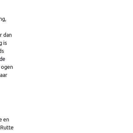
ng,
r dan
 is
ds
 de
e ogen
naar
e en
 Rutte