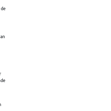
 de
van
r
nde
h