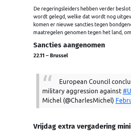
De regeringsleiders hebben verder beslo
wordt gelegd, welke dat wordt nog uitge
komen er nieuwe sancties tegen bondgeno
maatregelen genomen tegen het land, omd
Sancties aangenomen
22.11 – Brussel
European Council conclu
military aggression against
#U
Michel (@CharlesMichel)
Febru
Vrijdag extra vergadering min