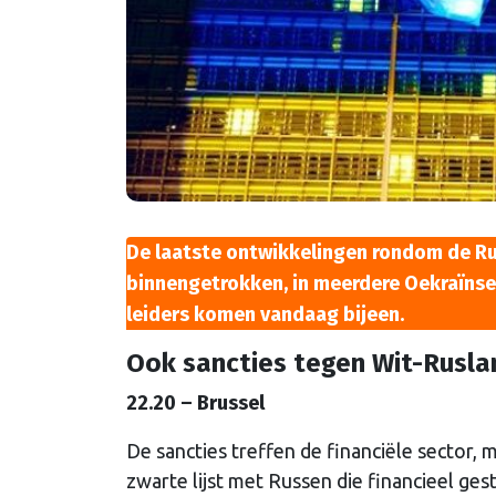
De laatste ontwikkelingen rondom de Rus
binnengetrokken, in meerdere Oekraïnse
leiders komen vandaag bijeen.
Ook sancties tegen Wit-Rusla
22.20 – Brussel
De sancties treffen de financiële sector,
zwarte lijst met Russen die financieel ges