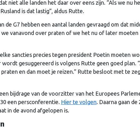
at niet alle landen het daar over eens zijn. “Als we nu h
sland is dat lastig”, aldus Rutte.
van de G7 hebben een aantal landen gevraagd om dat mid
n we vanavond over praten of we het nu of later moeten
 welke sancties precies tegen president Poetin moeten w
 wordt gesuggereerd is volgens Rutte geen goed plan. 
raten en dan moet je reizen.” Rutte besloot met te ze
een bijdrage van de voorzitter van het Europees Parlem
.30 een persconferentie.
Hier te volgen
. Daarna gaan de 
aat in de avond afgelopen is.
in