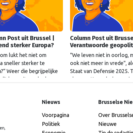
n Post uit Brussel |
Column Post uit Brusse
end sterker Europa?
Verantwoorde geopolit
om lukt het niet om
"We leven niet in oorlog, 
 sneller sterker te
ook niet meer in vrede", a
” Weer die begrijpelijke
Staat van Defensie 2025. 
 dit keer uit een leuke
sloegen Kamerleden vori
 studenten ruimtelijke
week het debat over milja
ng tijdens een gastcollege
aan defensie-uitgaven, én 
Nieuws
Brusselse Ni
oorbereiding op hun
bijpassende expertbriefing,
ezoek aan Brussel. Eén
Columnist Mendeltje van 
Voorpagina
Over Brussels
g tot antwoord van onze
is kritisch.
Politiek
Nieuwe
nist Mendeltje van Keulen
en,
Economie
Tip de redacti