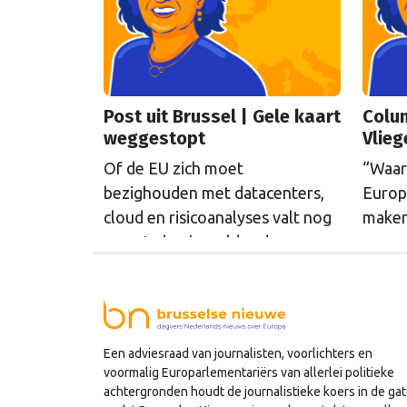
Post uit Brussel | Gele kaart
Colum
weggestopt
Vlieg
Of de EU zich moet
“Waar
bezighouden met datacenters,
Europa
cloud en risicoanalyses valt nog
maken?
maar te bezien, aldus de
vraag,
woordvoerders Digitale Zaken
groep
van de Tweede Kamer. Voor het
ordeni
eerst in drie jaar overwoog de
ter v
Kamer een gele kaart te
werkb
Een adviesraad van journalisten, voorlichters en
trekken, schrijft onze columnist
pogin
voormalig Europarlementariërs van allerlei politieke
Mendeltje van Keulen (cartoon).
colum
achtergronden houdt de journalistieke koers in de gat