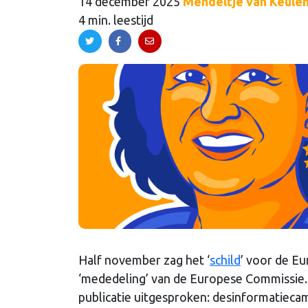
14 december 2025
Mendeltje van Keule
4 min. leestijd
Half november zag het ‘
schild
’ voor de E
‘mededeling’ van de Europese Commissie.
publicatie uitgesproken: desinformatieca