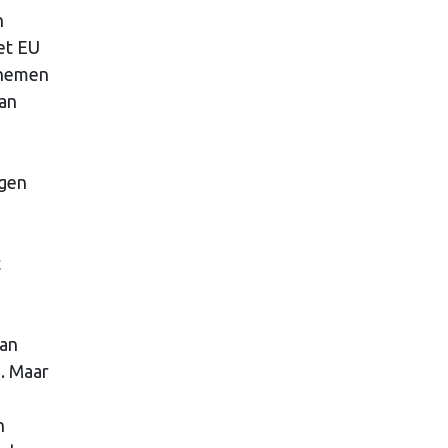
n
et EU
 nemen
van
rgen
t
van
. Maar
h