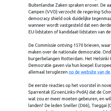
Buitenlandse Zaken spraken erover. De
Campen (VVD) verzocht de regering-Schoo
democracy shield ook duidelijke tegenmaa
wanneer wordt vastgesteld dat een derde 
EU-lidstaten of kandidaat-lidstaten van d
De Commissie ontving 1570 brieven, waarv
maken over de nationale democratie. Ond
burgerbelangen Rotterdam. Het Helsinki 
Democratie gaven via hun koepel Europe
allemaal teruglezen
op de website van de
De eerste reacties op het voorstel in no
Sparrentak (GroenLinks-PvdA) dat de Comm
wat zou er meer moeten gebeuren, en wil d
landen? De leden Sneller (D66), Tseggai