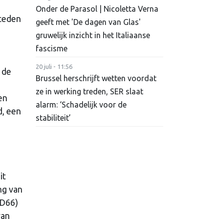
Onder de Parasol | Nicoletta Verna
steden
geeft met 'De dagen van Glas'
gruwelijk inzicht in het Italiaanse
fascisme
20 juli - 11:56
 de
Brussel herschrijft wetten voordat
ze in werking treden, SER slaat
en
alarm: ‘Schadelijk voor de
d, een
stabiliteit’
it
ng van
(D66)
van