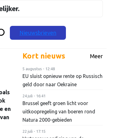
lijker.
Nieuwsbrieven
Kort nieuws
Meer
5 augustus - 12:48
EU sluist opnieuw rente op Russisch
geld door naar Oekraïne
oals
24 juli - 16:41
ok
Brussel geeft groen licht voor
le en
uitkoopregeling van boeren rond
 van
Natura 2000-gebieden
22 juli - 17:15