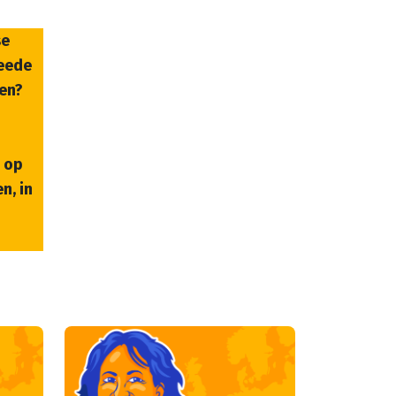
se
weede
gen?
d op
n, in