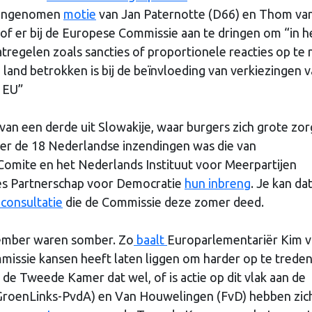
 aangenomen
motie
van Jan Paternotte (D66) en Thom va
f er bij de Europese Commissie aan te dringen om “in h
tregelen zoals sancties of proportionele reacties op te
land betrokken is bij de beïnvloeding van verkiezingen 
e EU”
an een derde uit Slowakije, waar burgers zich grote zo
er de 18 Nederlandse inzendingen was die van
Comite en het Nederlands Instituut voor Meerpartijen
es Partnerschap voor Democratie
hun inbreng
. Je kan da
 consultatie
die de Commissie deze zomer deed.
vember waren somber. Zo
baalt
Europarlementariër Kim 
issie kansen heeft laten liggen om harder op te treden
e Tweede Kamer dat wel, of is actie op dit vlak aan de
 (GroenLinks-PvdA) en Van Houwelingen (FvD) hebben zic