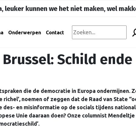
, leuker kunnen we het niet maken, wel makke
na
Onderwerpen
Contact
 Brussel: Schild ende
tspraken die de democratie in Europa ondermijnen. Z
de richel’, noemen of zeggen dat de Raad van State “o
 des- en misinformatie op de socials tijdens nationa
opese Unie daaraan doen? Onze columnist Mendeltje
mocratieschild’.