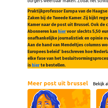
burgers weerbaar maken. Zodat het schild
Praktijkprofessor Europa van de Haagse
Zaken bij de Tweede Kamer. Zij kijkt re
Kamer naar de post uit Brussel. Ook de 
Abonneren kan
hier
voor slechts 5,50 eu
onafhankelijke journalistiek en opinie 
Aan de hand van Mendeltjes columns word
Europees beleid’ beschreven hoe Nederla
elke fase van het besluitvormingsproces
is
hier
te bestellen.
Meer post uit brussel
Bekijk a