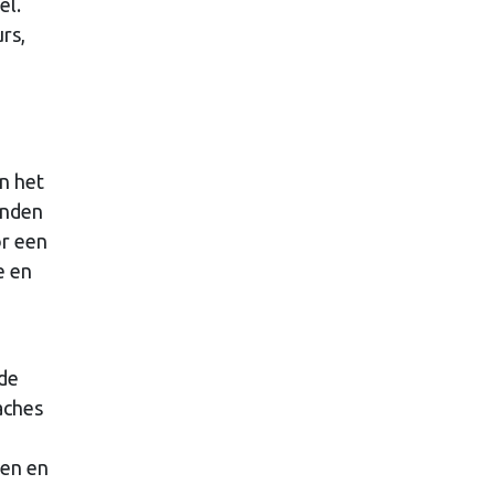
el.
rs,
an het
anden
or een
e en
 de
aches
ken en