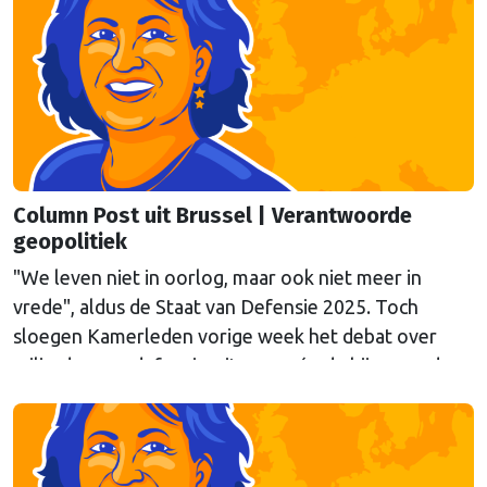
van onze columnist Mendeltje van Keulen (cartoon)
aan de hand van twee stapeltjes “Brusselse post” van
deze week.
Column Post uit Brussel | Verantwoorde
geopolitiek
"We leven niet in oorlog, maar ook niet meer in
vrede", aldus de Staat van Defensie 2025. Toch
sloegen Kamerleden vorige week het debat over
miljarden aan defensie-uitgaven, én de bijpassende
expertbriefing, af. Columnist Mendeltje van Keulen is
kritisch.