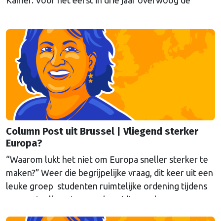
Kamer. Voor het eerst in drie jaar overwoog de
Kamer een gele kaart te trekken, schrijft onze
columnist Mendeltje van Keulen (cartoon).
Column Post uit Brussel | Vliegend sterker
Europa?
“Waarom lukt het niet om Europa sneller sterker te
maken?” Weer die begrijpelijke vraag, dit keer uit een
leuke groep studenten ruimtelijke ordening tijdens
een gastcollege ter voorbereiding op hun
werkbezoek aan Brussel. Eén poging tot antwoord