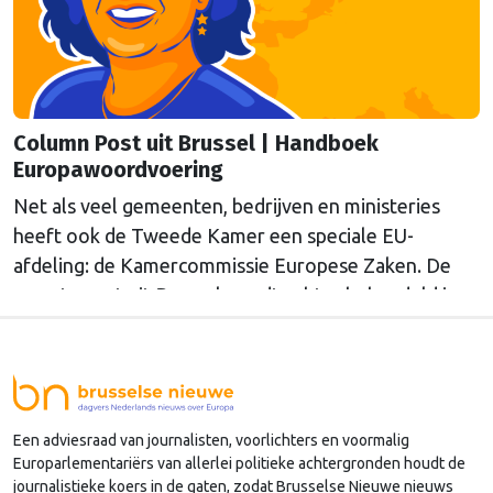
Column Post uit Brussel | Handboek
Europawoordvoering
Net als veel gemeenten, bedrijven en ministeries
heeft ook de Tweede Kamer een speciale EU-
afdeling: de Kamercommissie Europese Zaken. De
meeste post uit Brussel wordt echter behandeld in
andere afdelingen, of: Kamercommissies. Wat blijft
er dan over voor de Kamercommissie Europese
Zaken, en hoe kan je daar als Kamerlid werk van
maken? Onze columnist Mendeltje van Keulen
Een adviesraad van journalisten, voorlichters en voormalig
(cartoon) schreef er een handboek over, dat deze
Europarlementariërs van allerlei politieke achtergronden houdt de
week wordt gepresenteerd in Den Haag.
journalistieke koers in de gaten, zodat Brusselse Nieuwe nieuws