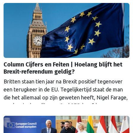
Marko Bos om eens in de geschiedenis te duiken.
Column Cijfers en Feiten | Hoelang blijft het
Brexit-referendum geldig?
Britten staan tien jaar na Brexit positief tegenover
een terugkeer in de EU. Tegelijkertijd staat de man
die het allemaal op zijn geweten heeft, Nigel Farage,
aan kop in de peilingen. Oud SER-hoofdeconoom
Marko Bos duikt in zijn column in deze paradox.