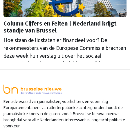
Column Cijfers en Feiten | Nederland krijgt
standje van Brussel
Hoe staan de lidstaten er financieel voor? De
rekenmeesters van de Europese Commissie brachten
deze week hun verslag uit over het sociaal-
economisch en financieel beleid van de lidstaten. Met
aanbevelingen erbij. Reden voor voormalig SER-
hoofdeconoom Marko Bos om er in te duiken.
Een adviesraad van journalisten, voorlichters en voormalig
Europarlementariërs van allerlei politieke achtergronden houdt de
journalistieke koers in de gaten, zodat Brusselse Nieuwe nieuws
brengt dat voor alle Nederlanders interessant is, ongeacht politieke
voorkeur.