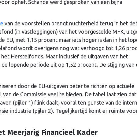
 voor ophef. Schande werd gesproken van een bijna
ie
van de voorstellen brengt nuchterheid terug in het de
afond (in vastleggingen) van het voorgestelde MFK, uitg
de EU, met 1,15 procent maar iets hoger is dan in het lo
plafond wordt overigens nog wat verhoogd tot 1,26 pro
het Herstelfonds. Maar inclusief de uitgaven van het
de lopende periode uit op 1,52 procent. De stijging van
niseren door de EU-uitgaven beter te richten op actuele
el van de Commissie veel te bieden. De tabel laat zien dat
en (pijler 1) flink daalt, vooral ten gunste van de inter
sie-industrie (pijler 2). Tegelijkertijd komt er ruimte voo
et Meerjarig Financieel Kader