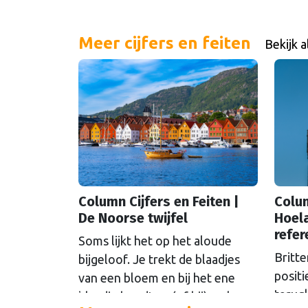
Meer cijfers en feiten
Bekijk a
Column Cijfers en Feiten |
Colum
De Noorse twijfel
Hoela
refe
Soms lijkt het op het aloude
Britte
bijgeloof. Je trekt de blaadjes
posit
van een bloem en bij het ene
terugk
blaadje houdt ze (of hij) wel van