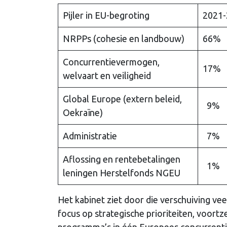
Pijler in EU-begroting
2021-
NRPPs (cohesie en landbouw)
66%
Concurrentievermogen,
17%
welvaart en veiligheid
Global Europe (extern beleid,
9%
Oekraïne)
Administratie
7%
Aflossing en rentebetalingen
1%
leningen Herstelfonds NGEU
Het kabinet ziet door die verschuiving ve
focus op strategische prioriteiten, voort
programma’s in één Europees concurrenti