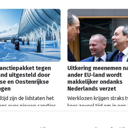
jkertijd staat de man die
Unie en was kritisch op de
llemaal op zijn geweten
opstelling van het kabinet.
 Nigel Farage, aan kop in
lang wachten kosten geld.
ilingen. Oud SER-
Reden voor voor oud SER
econoom Marko Bos duikt
hoofdeconoom Marko Bo
n column in deze paradox.
er in te duiken.
sanctiepakket tegen
Uitkering meenemen n
nd uitgesteld door
ander EU-land wordt
se en Oostenrijkse
makkelijker ondanks
ngen
Nederlands verzet
tijd zijn de lidstaten het
Werklozen krijgen straks 
ens over nieuwe sancties
keer zoveel tijd om in een
 Rusland. De deadline van
EU-land werk te zoeken m
akket is met een week
oude uitkering. Tien jaar