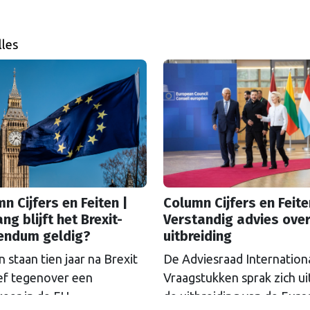
lles
n Cijfers en Feiten |
Column Cijfers en Feite
ng blijft het Brexit-
Verstandig advies over
rendum geldig?
uitbreiding
n staan tien jaar na Brexit
De Adviesraad Internation
ief tegenover een
Vraagstukken sprak zich ui
eer in de EU.
de uitbreiding van de Eur