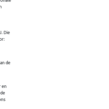
n
U. Die
or:
van de
r en
 de
ons