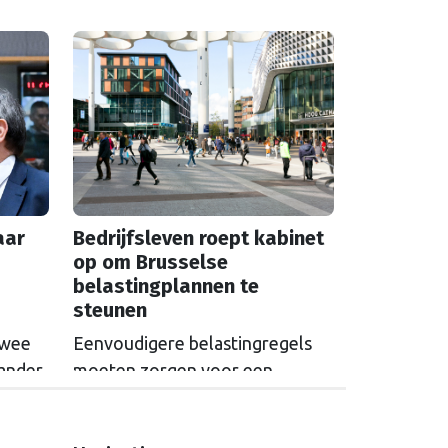
leidt tot een grotere begroting.
 Te
Is dat terecht? Oud SER-
hoofdeconoom Marko Bos duikt
-
in de cijfers.
s om
aar
Bedrijfsleven roept kabinet
op om Brusselse
belastingplannen te
steunen
twee
Eenvoudigere belastingregels
 ander
moeten zorgen voor een
et hun
kostenbesparing van 8 miljard
euro, stelt de Europese