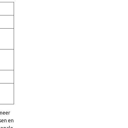
 meer
sen en
ionale