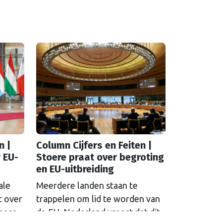
n |
Column Cijfers en Feiten |
 EU-
Stoere praat over begroting
en EU-uitbreiding
ale
Meerdere landen staan te
t over
trappelen om lid te worden van
opese
de EU. Nederland vreest dat dit