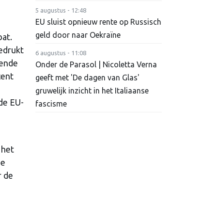
5 augustus - 12:48
EU sluist opnieuw rente op Russisch
geld door naar Oekraïne
bat.
edrukt
6 augustus - 11:08
pende
Onder de Parasol | Nicoletta Verna
cent
geeft met 'De dagen van Glas'
gruwelijk inzicht in het Italiaanse
 de EU-
fascisme
 het
ne
r de