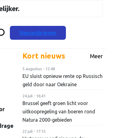
lijker.
Nieuwsbrieven
Kort nieuws
Meer
5 augustus - 12:48
EU sluist opnieuw rente op Russisch
geld door naar Oekraïne
24 juli - 16:41
Brussel geeft groen licht voor
or
uitkoopregeling van boeren rond
e
Natura 2000-gebieden
jdrage
22 juli - 17:15