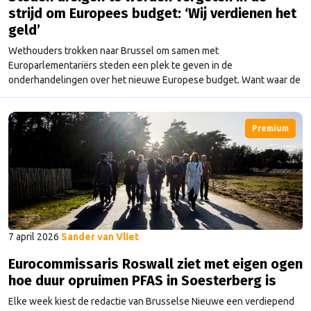
strijd om Europees budget: ‘Wij verdienen het
geld’
Wethouders trokken naar Brussel om samen met
Europarlementariërs steden een plek te geven in de
onderhandelingen over het nieuwe Europese budget. Want waar de
landbouwlobby en de regio’s stevig van zich laten horen, dreigen
steden buiten de boot te vallen.
Premium
7 april 2026
Sander van Vliet
Eurocommissaris Roswall ziet met eigen ogen
hoe duur opruimen PFAS in Soesterberg is
Elke week kiest de redactie van Brusselse Nieuwe een verdiepend