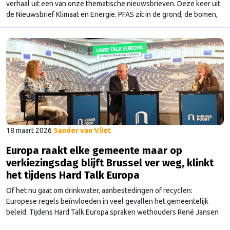
verhaal uit een van onze thematische nieuwsbrieven. Deze keer uit
de Nieuwsbrief Klimaat en Energie. PFAS zit in de grond, de bomen,
de vogels en in het bloed van vrijwel iedereen. In Soesterberg, waar
de schade groot is, klinkt de roep om een Europees verbod steeds
luider.
18 maart 2026
Sander van Vliet
Europa raakt elke gemeente maar op
verkiezingsdag blijft Brussel ver weg, klinkt
het tijdens Hard Talk Europa
Of het nu gaat om drinkwater, aanbestedingen of recyclen:
Europese regels beïnvloeden in veel gevallen het gemeentelijk
beleid. Tijdens Hard Talk Europa spraken wethouders René Jansen
en Judith Sargentini hierover met Europarlementariër Jeannette