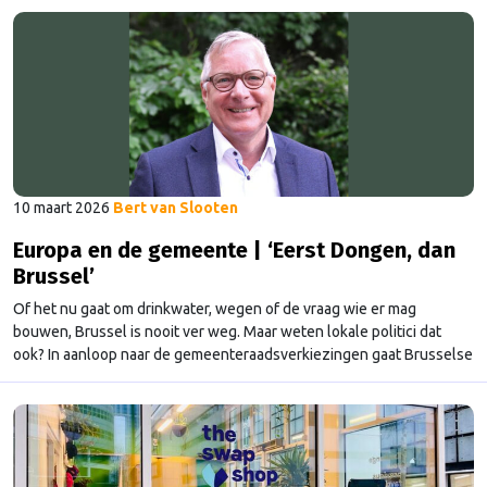
Baljeu. De boodschap: Brussel is belangrijk, maar de eigen
postzegel ook.
10 maart 2026
Bert van Slooten
Europa en de gemeente | ‘Eerst Dongen, dan
Brussel’
Of het nu gaat om drinkwater, wegen of de vraag wie er mag
bouwen, Brussel is nooit ver weg. Maar weten lokale politici dat
ook? In aanloop naar de gemeenteraadsverkiezingen gaat Brusselse
Nieuwe in gesprek met politici door het hele land. Deze editie: René
Jansen, wethouder uit Dongen. “Ik kijk of beleid dat in Brussel wordt
bedacht ook in de praktijk werkt.”