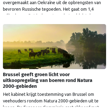
overgemaakt aan Oekraïne uit de opbrengsten van
bevroren Russische tegoeden. Het gaat om 1,4
miljard euro. Dat is de rente op het geld dat de
Russische Centrale Bank ooit bij de Belgische bank
Euroclear parkeerde. De EU bevroor dat geld na de
Russische inval in Oekraïne. Het …
Continued
Brussel geeft groen licht voor
uitkoopregeling van boeren rond Natura
2000-gebieden
Het kabinet krijgt toestemming van Brussel om
veehouders rondom Natura 2000-gebieden uit te
kopen. De Europese Commissie gaat akkoord met