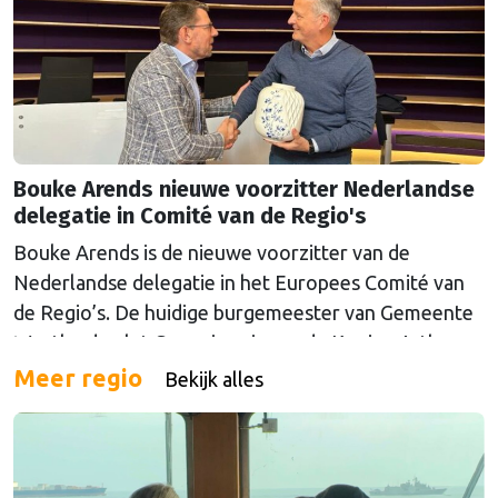
Bouke Arends nieuwe voorzitter Nederlandse
delegatie in Comité van de Regio's
Bouke Arends is de nieuwe voorzitter van de
Nederlandse delegatie in het Europees Comité van
de Regio’s. De huidige burgemeester van Gemeente
Westland volgt Commissaris van de Koning Arthur
van Dijk (Noord-Holland) op, die de voorzittersrol
Meer regio
Bekijk alles
sinds januari 2024 vervulde. Volgens Arends zijn de
Nederlandse regio’s behoorlijk succesvol in hun
lobby in Brussel, en dat komt vooral omdat …
Continued