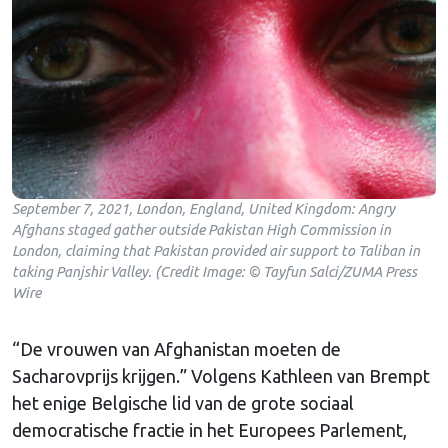
September 7, 2021, London, England, United Kingdom: Angry
Afghans staged gather outside Pakistan High Commission in
London, claiming that Pakistan provided air support to Taliban in
taking Panjshir Valley. (Credit Image: © Tayfun Salci/ZUMA Press
Wire
“De vrouwen van Afghanistan moeten de
Sacharovprijs krijgen.” Volgens Kathleen van Brempt
het enige Belgische lid van de grote sociaal
democratische fractie in het Europees Parlement,