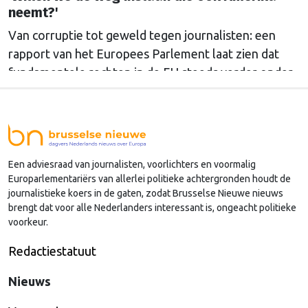
neemt?'
Van corruptie tot geweld tegen journalisten: een
rapport van het Europees Parlement laat zien dat
fundamentele rechten in de EU steeds verder onder
druk komen te staan. Over de vraag voor wie die
rechten precies gelden, liepen de gemoederen hoog
op.
Een adviesraad van journalisten, voorlichters en voormalig
Europarlementariërs van allerlei politieke achtergronden houdt de
journalistieke koers in de gaten, zodat Brusselse Nieuwe nieuws
brengt dat voor alle Nederlanders interessant is, ongeacht politieke
voorkeur.
Redactiestatuut
Nieuws