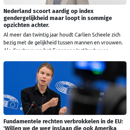
Nederland scoort aardig op index
gendergelijkheid maar loopt in sommige
opzichten achter.
Al meer dan twintig jaar houdt Carlien Scheele zich
bezig met de gelijkheid tussen mannen en vrouwen.
Als directeur van het Europees Instituut voor
Gendergelijkheid (EIGE) ziet ze vooruitgang, maar
ook nieuwe weerstand. “Ik begrijp niet waarom er
zo’n emotionele mening over genderonderwerpen
heerst.”
Fundamentele rechten verbrokkelen in de EU:
'Willen we de weg inslaan die ook Amerika