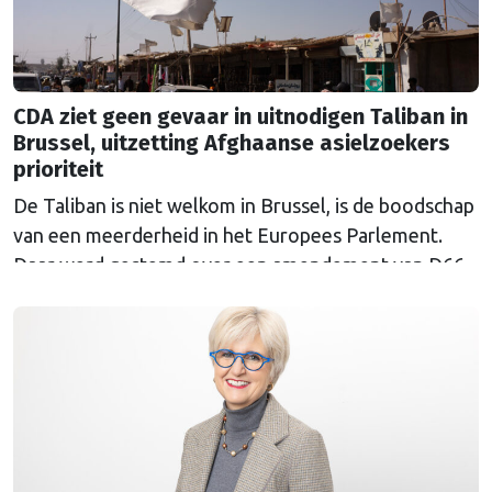
CDA ziet geen gevaar in uitnodigen Taliban in
Brussel, uitzetting Afghaanse asielzoekers
prioriteit
De Taliban is niet welkom in Brussel, is de boodschap
van een meerderheid in het Europees Parlement.
Daar werd gestemd over een amendement van D66-
Europarlementariër Raquel García Hermida-van der
Walle tegen de uitnodiging van de Europese
Commissie. Het CDA stemde tegen.