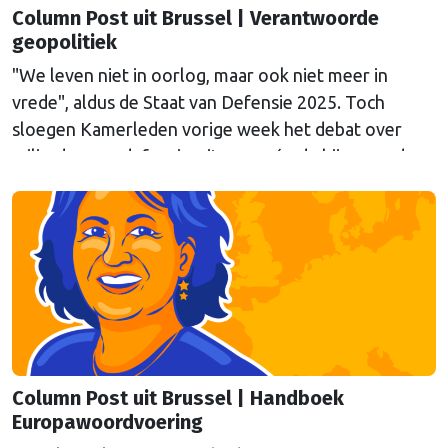
Column Post uit Brussel | Verantwoorde
geopolitiek
"We leven niet in oorlog, maar ook niet meer in
vrede", aldus de Staat van Defensie 2025. Toch
sloegen Kamerleden vorige week het debat over
miljarden aan defensie-uitgaven, én de bijpassende
expertbriefing, af. Columnist Mendeltje van Keulen is
kritisch.
Column Post uit Brussel | Handboek
Europawoordvoering