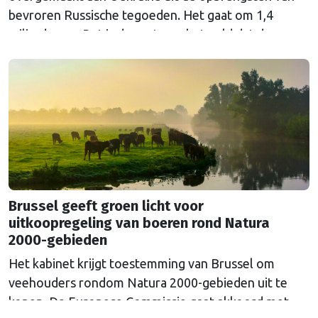
bevroren Russische tegoeden. Het gaat om 1,4
miljard euro. Dat is de rente op het geld dat de
Russische Centrale Bank ooit bij de Belgische bank
Euroclear parkeerde. De EU bevroor dat geld na de
Russische inval in Oekraïne. Het …
Continued
Brussel geeft groen licht voor
uitkoopregeling van boeren rond Natura
2000-gebieden
Het kabinet krijgt toestemming van Brussel om
veehouders rondom Natura 2000-gebieden uit te
kopen. De Europese Commissie gaat akkoord met