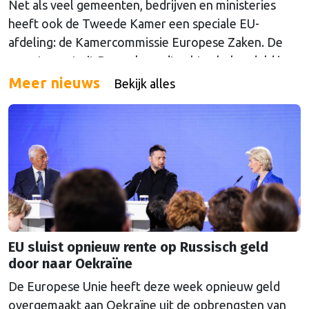
Net als veel gemeenten, bedrijven en ministeries
heeft ook de Tweede Kamer een speciale EU-
afdeling: de Kamercommissie Europese Zaken. De
meeste post uit Brussel wordt echter behandeld in
andere afdelingen, of: Kamercommissies. Wat blijft
Meer nieuws
Bekijk alles
er dan over voor de Kamercommissie Europese
Zaken, en hoe kan je daar als Kamerlid werk van
maken? Onze columnist Mendeltje van Keulen
(cartoon) schreef er een handboek over, dat deze
week wordt gepresenteerd in Den Haag.
EU sluist opnieuw rente op Russisch geld
door naar Oekraïne
De Europese Unie heeft deze week opnieuw geld
overgemaakt aan Oekraïne uit de opbrengsten van