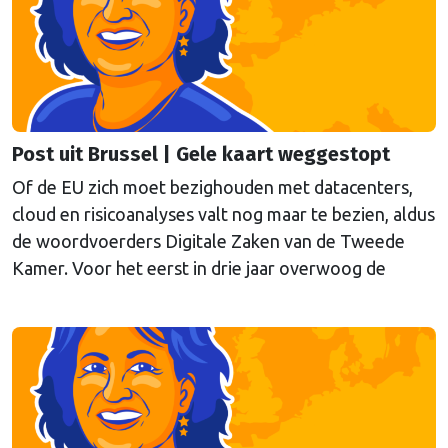
Post uit Brussel | Gele kaart weggestopt
Of de EU zich moet bezighouden met datacenters,
cloud en risicoanalyses valt nog maar te bezien, aldus
de woordvoerders Digitale Zaken van de Tweede
Kamer. Voor het eerst in drie jaar overwoog de
Kamer een gele kaart te trekken, schrijft onze
columnist Mendeltje van Keulen (cartoon).