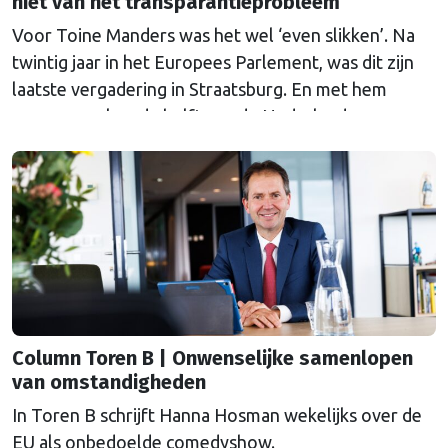
niet van het transparantieprobleem
Voor Toine Manders was het wel ‘even slikken’. Na
twintig jaar in het Europees Parlement, was dit zijn
laatste vergadering in Straatsburg. En met hem
waren er velen: de helft van de Nederlandse
delegatie stelt zich niet herkiesbaar.
Column Toren B | Onwenselijke samenlopen
van omstandigheden
In Toren B schrijft Hanna Hosman wekelijks over de
EU als onbedoelde comedyshow.