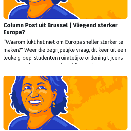
Column Post uit Brussel | Vliegend sterker
Europa?
“Waarom lukt het niet om Europa sneller sterker te
maken?” Weer die begrijpelijke vraag, dit keer uit een
leuke groep studenten ruimtelijke ordening tijdens
een gastcollege ter voorbereiding op hun
werkbezoek aan Brussel. Eén poging tot antwoord
van onze columnist Mendeltje van Keulen (cartoon)
aan de hand van twee stapeltjes “Brusselse post” van
deze week.