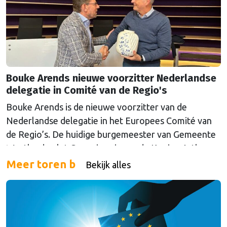
Bouke Arends nieuwe voorzitter Nederlandse
delegatie in Comité van de Regio's
Bouke Arends is de nieuwe voorzitter van de
Nederlandse delegatie in het Europees Comité van
de Regio’s. De huidige burgemeester van Gemeente
Westland volgt Commissaris van de Koning Arthur
van Dijk (Noord-Holland) op, die de voorzittersrol
Meer toren b
Bekijk alles
sinds januari 2024 vervulde. Volgens Arends zijn de
Nederlandse regio’s behoorlijk succesvol in hun
lobby in Brussel, en dat komt vooral omdat …
Continued