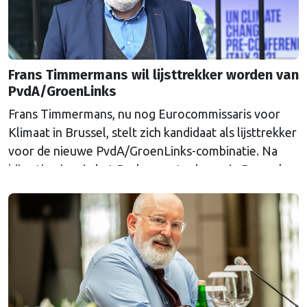
Frans Timmermans wil lijsttrekker worden van
PvdA/GroenLinks
Frans Timmermans, nu nog Eurocommissaris voor
Klimaat in Brussel, stelt zich kandidaat als lijsttrekker
voor de nieuwe PvdA/GroenLinks-combinatie. Na
bijna tien jaar in het Berlaymontgebouw in Brussel
besluit hij terug te gaan naar Den Haag. Eerder gaf
Timmermans nog aan niets te zien in de voortzetting
van zijn politieke carrière in Nederland. Op dat
besluit …
Continued