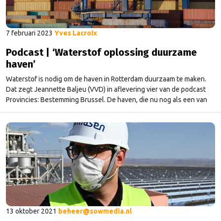
7 februari 2023
Yves Lacroix
Podcast | ‘Waterstof oplossing duurzame
haven’
Waterstof is nodig om de haven in Rotterdam duurzaam te maken.
Dat zegt Jeannette Baljeu (VVD) in aflevering vier van de podcast
Provincies: Bestemming Brussel. De haven, die nu nog als een van
de meest vervuilende ter wereld te boek staat, moet volgens de
VVD een knooppunt worden voor waterstof, het veelbelovende gas.
Welke kleur …
Continued
13 oktober 2021
beheer@sowmedia.nl