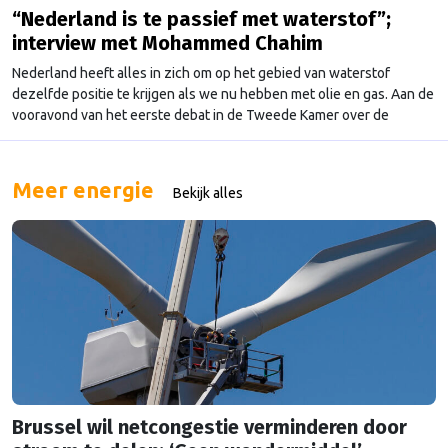
“Nederland is te passief met waterstof”;
interview met Mohammed Chahim
Nederland heeft alles in zich om op het gebied van waterstof
dezelfde positie te krijgen als we nu hebben met olie en gas. Aan de
vooravond van het eerste debat in de Tweede Kamer over de
nieuwe klimaatplannen van de Europese Commissie, dringt de PvdA-
Europarlementariër Mohammed Chahim bij het demissionaire
kabinet aan op spoed. Hij …
Continued
Meer energie
Bekijk alles
Brussel wil netcongestie verminderen door