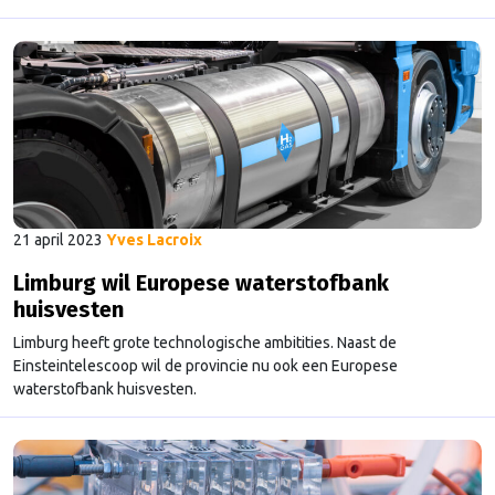
Comité van de Regio’s waarin lokale en regionale bestuurders
zitten, heeft een online raadpleging over de waterstofbank
geopend. Het Comité van de Regio’s heeft als doel om de Europese
…
Continued
21 april 2023
Yves Lacroix
Limburg wil Europese waterstofbank
huisvesten
Limburg heeft grote technologische ambitities. Naast de
Einsteintelescoop wil de provincie nu ook een Europese
waterstofbank huisvesten.