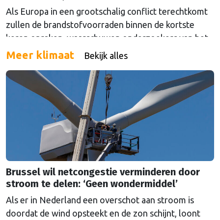
Als Europa in een grootschalig conflict terechtkomt
zullen de brandstofvoorraden binnen de kortste
keren opraken, waarschuwen onderzoekers van het
The Hague Centre for Strategic Studies. Vooral
Meer klimaat
Bekijk alles
Nederland zou onder grote druk komen te staan.
Brussel wil netcongestie verminderen door
stroom te delen: ‘Geen wondermiddel’
Als er in Nederland een overschot aan stroom is
doordat de wind opsteekt en de zon schijnt, loont