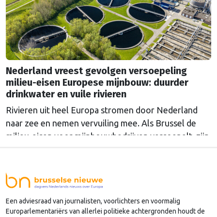
Nederland vreest gevolgen versoepeling
milieu-eisen Europese mijnbouw: duurder
drinkwater en vuile rivieren
Rivieren uit heel Europa stromen door Nederland
naar zee en nemen vervuiling mee. Als Brussel de
milieu-eisen voor mijnbouwbedrijven versoepelt, zijn
het de Nederlandse drinkwaterbedrijven die dat
moeten oplossen.
Een adviesraad van journalisten, voorlichters en voormalig
Europarlementariërs van allerlei politieke achtergronden houdt de