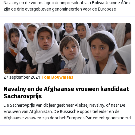
Navalny en de voormalige interimpresident van Bolivia Jeanine Áñez
zijn de drie overgebleven genomineerden voor de Europese
Sacharovprijs 2021. Daarmee is door de Europarlementariërs nu de
finale lijst opgesteld in de aanloop naar de uiteindelijke keuze op 20
oktober. Navalny De christendemocratische fractie in het Europees
Parlement, …
Continued
27 september 2021
Tom Bouwmans
Navalny en de Afghaanse vrouwen kandidaat
Sacharovprijs
De Sacharovprijs van dit jaar gaat naar Aleksej Navalny, of naar De
Vrouwen van Afghanistan. De Russische oppositieleider en de
Afghaanse vrouwen zijn door het Europees Parlement genomineerd
in de aanloop naar de uiteindelijke keuze op 14 oktober. Met de
Sacharovprijs erkent het Parlement de inspanningen die een