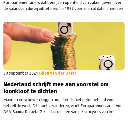
Europarlementariërs dat bedrijven openheid van zaken geven over
de salarissen die zij uitbetalen. “In 1957 vond men al dat mannen en
vrouwen hetzelfde loon moeten verdienen en dat werd vastgelegd
in het Verdrag van Rome. In 2022 is dat verschil nog steeds 14%. Dat
is …
Continued
30 september 2021
Bijou van der Borst
Nederland schrijft mee aan voorstel om
loonkloof te dichten
Mannen en vrouwen krijgen nog steeds niet gelijk betaald voor
hetzelfde werk. Dit moet veranderen, vindt Europarlementariër voor
D66, Samira Rafaela. Ze is daarom een van de schrijvers van het
voorstel om de loonkloof te dichten. Vanochtend stelde ze het plan
voor in het Europees Parlement. “Het werd over het algemeen