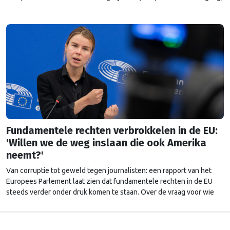
maar ook nieuwe weerstand. “Ik begrijp niet waarom er zo’n
emotionele mening over genderonderwerpen heerst.”
Fundamentele rechten verbrokkelen in de EU:
'Willen we de weg inslaan die ook Amerika
neemt?'
Van corruptie tot geweld tegen journalisten: een rapport van het
Europees Parlement laat zien dat fundamentele rechten in de EU
steeds verder onder druk komen te staan. Over de vraag voor wie
die rechten precies gelden, liepen de gemoederen hoog op.