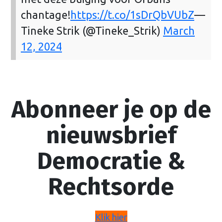
chantage!
https://t.co/1sDrQbVUbZ
—
Tineke Strik (@Tineke_Strik)
March
12, 2024
Abonneer je op de
nieuwsbrief
Democratie &
Rechtsorde
Klik hier