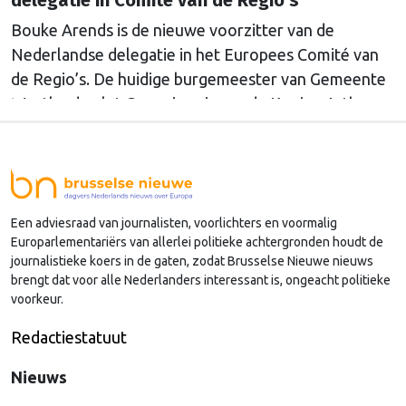
delegatie in Comité van de Regio's
Bouke Arends is de nieuwe voorzitter van de
Nederlandse delegatie in het Europees Comité van
de Regio’s. De huidige burgemeester van Gemeente
Westland volgt Commissaris van de Koning Arthur
van Dijk (Noord-Holland) op, die de voorzittersrol
sinds januari 2024 vervulde. Volgens Arends zijn de
Nederlandse regio’s behoorlijk succesvol in hun
lobby in Brussel, en dat komt vooral omdat …
Een adviesraad van journalisten, voorlichters en voormalig
Continued
Europarlementariërs van allerlei politieke achtergronden houdt de
journalistieke koers in de gaten, zodat Brusselse Nieuwe nieuws
brengt dat voor alle Nederlanders interessant is, ongeacht politieke
voorkeur.
Redactiestatuut
Nieuws