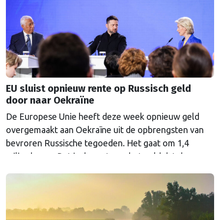
EU sluist opnieuw rente op Russisch geld
door naar Oekraïne
De Europese Unie heeft deze week opnieuw geld
overgemaakt aan Oekraïne uit de opbrengsten van
bevroren Russische tegoeden. Het gaat om 1,4
miljard euro. Dat is de rente op het geld dat de
Russische Centrale Bank ooit bij de Belgische bank
Euroclear parkeerde. De EU bevroor dat geld na de
Russische inval in Oekraïne. Het …
Continued