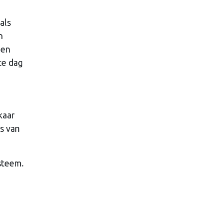
als
n
 en
te dag
kaar
s van
steem.