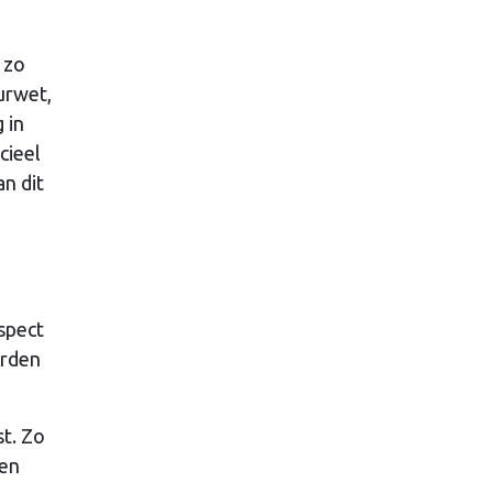
 zo
urwet,
 in
cieel
n dit
spect
orden
t. Zo
Een