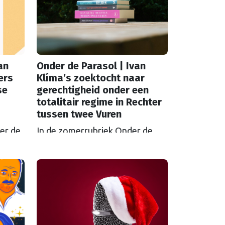
an
Onder de Parasol | Ivan
ers
Klíma’s zoektocht naar
se
gerechtigheid onder een
totalitair regime in Rechter
tussen twee Vuren
er de
In de zomerrubriek Onder de
oeken
Parasol tipt de redactie boeken
oms
met een Europese link.
d
Eindredacteur Sander van Vliet
an der
kiest voor 'Rechter tussen twee
vuren' van Ivan Klíma,
kanshebber voor de Europese