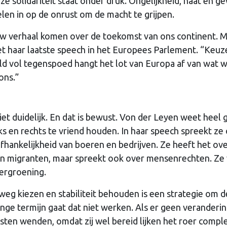
e solidariteit staat onder druk. Ongelijkheid, haat en g
len in op de onrust om de macht te grijpen.
w verhaal komen over de toekomst van ons continent. M
t haar laatste speech in het Europees Parlement. “Keuze
eld vol tegenspoed hangt het lot van Europa af van wat 
ons.”
et duidelijk. En dat is bewust. Von der Leyen weet heel
ks en rechts te vriend houden. In haar speech spreekt ze
fhankelijkheid van boeren en bedrijven. Ze heeft het ov
en migranten, maar spreekt ook over mensenrechten. Ze 
vergroening.
nweg kiezen en stabiliteit behouden is een strategie om d
ange termijn gaat dat niet werken. Als er geen veranderi
isten wenden, omdat zij wel bereid lijken het roer compl