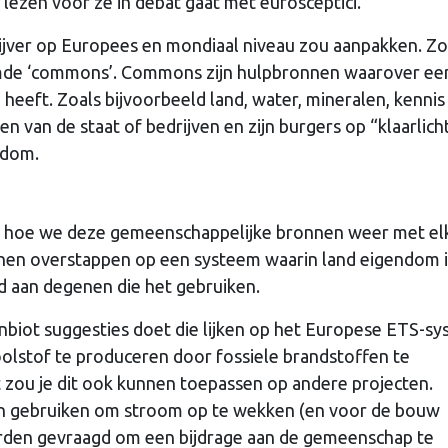
ezen voor ze in debat gaat met eurosceptici.
chrijver op Europees en mondiaal niveau zou aanpakken. Zo
de ‘commons’. Commons zijn hulpbronnen waarover ee
eeft. Zoals bijvoorbeeld land, water, mineralen, kennis
n van de staat of bedrijven en zijn burgers op “klaarlich
kdom.
er hoe we deze gemeenschappelijke bronnen weer met el
nnen overstappen op een systeem waarin land eigendom i
 aan degenen die het gebruiken.
biot suggesties doet die lijken op het Europese ETS-sy
oolstof te produceren door fossiele brandstoffen te
 zou je dit ook kunnen toepassen op andere projecten.
len gebruiken om stroom op te wekken (en voor de bouw
orden gevraagd om een bijdrage aan de gemeenschap te