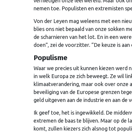
vernietigen onze leefwereld. Maar ook onz
nemen toe. Populisten en extremisten spe
Von der Leyen mag weleens met een nieu
blies ons niet bepaald van onze sokken me
de scharnieren van het lot. En in een wer
doen”, zei de voorzitter. “De keuze is aan 
Populisme
Waar we precies uit kunnen kiezen werd ni
in welk Europa ze zich beweegt. Ze wil lin
klimaatverandering, maar ook over onze a
beveiliging van de Europese grenzen teg
geld uitgeven aan de industrie en aan de 
Ik geef toe, het is ingewikkeld. De midde
extremen de baas te blijven. Maar op de l
komt, zullen kiezers zich alsnog tot popul