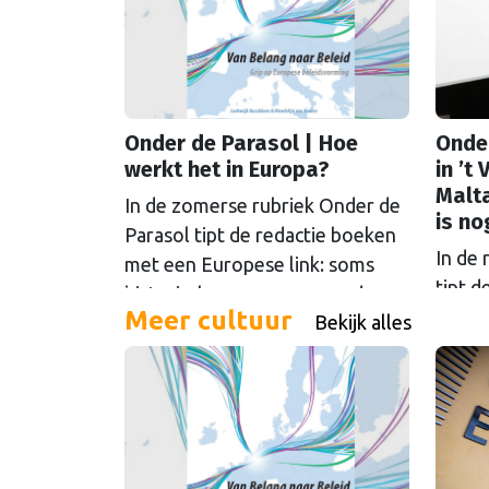
Onder de Parasol | Hoe
Onder
werkt het in Europa?
in ’t
Malta
In de zomerse rubriek Onder de
is no
Parasol tipt de redactie boeken
In de 
met een Europese link: soms
tipt 
historisch, soms verrassend
Meer cultuur
Europe
Bekijk alles
actueel. Hoofdredacteur Bert
keuze
van Slooten las een boek dat
gastb
lobbyisten in Brussel wegwijs
Europa
moet maken. Handig voor
Veld. 
iedereen die Europese
van Pa
procedures wil begrijpen.