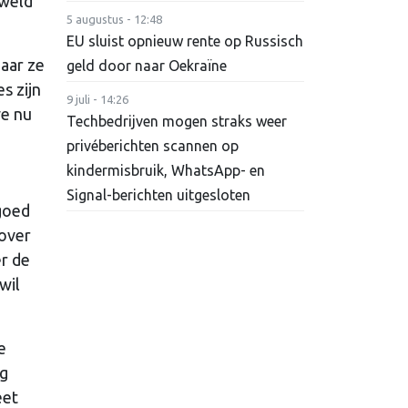
eweld
5 augustus - 12:48
EU sluist opnieuw rente op Russisch
aar ze
geld door naar Oekraïne
s zijn
9 juli - 14:26
we nu
Techbedrijven mogen straks weer
privéberichten scannen op
kindermisbruik, WhatsApp- en
Signal-berichten uitgesloten
 goed
 over
er de
wil
e
ng
eet