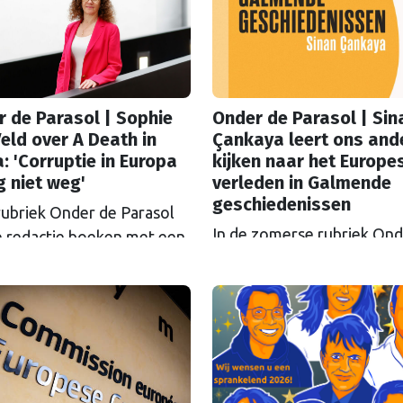
 de Parasol | Sophie
Onder de Parasol | Sin
 Veld over A Death in
Çankaya leert ons and
: 'Corruptie in Europa
kijken naar het Europe
g niet weg'
verleden in Galmende
geschiedenissen
rubriek Onder de Parasol
In de zomerse rubriek Ond
de redactie boeken met een
Parasol tipt de redactie b
se link. Dit keer geen
met een Europese link: s
 van de redactie, maar een
historisch, soms verrassen
ijdrage van voormalig
actueel. Redacteur Bijou v
rlementariër Sophie in ’t
Borst tipt Galmende
Zij las 'A Death in Malta'
geschiedenissen van Sinan
ul Caruana Galizia en