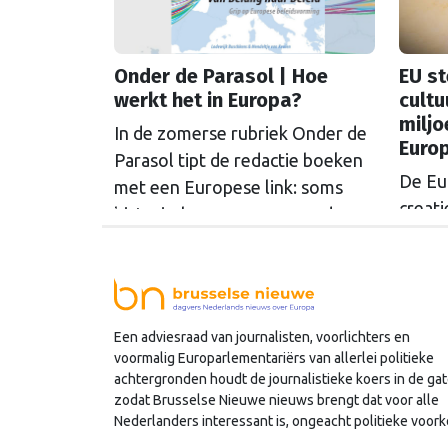
schrij
corrup
rechts
Onder de Parasol | Hoe
EU st
werkt het in Europa?
cultu
miljo
In de zomerse rubriek Onder de
Euro
Parasol tipt de redactie boeken
De Eu
met een Europese link: soms
creati
historisch, soms verrassend
opger
actueel. Hoofdredacteur Bert
doen 
van Slooten las een boek dat
Creat
lobbyisten in Brussel wegwijs
progr
moet maken. Handig voor
Een adviesraad van journalisten, voorlichters en
creati
iedereen die Europese
voormalig Europarlementariërs van allerlei politieke
totaal
procedures wil begrijpen.
achtergronden houdt de journalistieke koers in de gat
besch
zodat Brusselse Nieuwe nieuws brengt dat voor alle
Nederlanders interessant is, ongeacht politieke voork
Europ