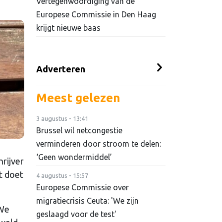
Vertegenwoordiging van de
Europese Commissie in Den Haag
krijgt nieuwe baas
Adverteren
Meest gelezen
3 augustus - 13:41
Brussel wil netcongestie
verminderen door stroom te delen:
‘Geen wondermiddel’
rijver
t doet
4 augustus - 15:57
Europese Commissie over
migratiecrisis Ceuta: 'We zijn
 We
geslaagd voor de test'