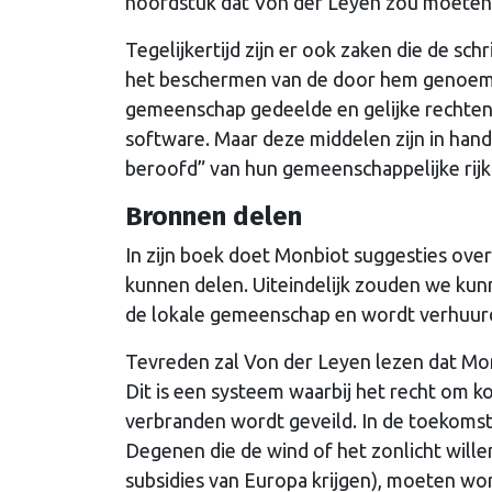
hoofdstuk dat Von der Leyen zou moeten l
Tegelijkertijd zijn er ook zaken die de s
het beschermen van de door hem genoem
gemeenschap gedeelde en gelijke rechten h
software. Maar deze middelen zijn in hande
beroofd” van hun gemeenschappelijke rij
Bronnen delen
In zijn boek doet Monbiot suggesties ov
kunnen delen. Uiteindelijk zouden we ku
de lokale gemeenschap en wordt verhuurd
Tevreden zal Von der Leyen lezen dat Mon
Dit is een systeem waarbij het recht om k
verbranden wordt geveild. In de toekomst
Degenen die de wind of het zonlicht wil
subsidies van Europa krijgen), moeten w