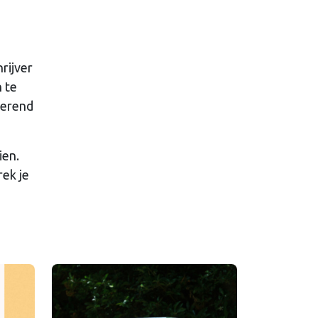
rijver
n te
merend
ien.
rek je