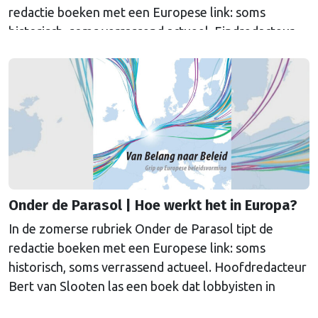
redactie boeken met een Europese link: soms
historisch, soms verrassend actueel. Eindredacteur
Sander van Vliet las De dagen van Glas van Nicoletta
Verna, een gruwelijk verhaal over het fascisme in
Italië, verteld vanuit twee vrouwenlevens die elkaar
kruisen.
Onder de Parasol | Hoe werkt het in Europa?
In de zomerse rubriek Onder de Parasol tipt de
redactie boeken met een Europese link: soms
historisch, soms verrassend actueel. Hoofdredacteur
Bert van Slooten las een boek dat lobbyisten in
Brussel wegwijs moet maken. Handig voor iedereen