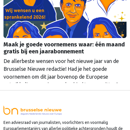
samenwerking tussen culturele organisaties
versterken. Met het budget kunnen naar verwachting
…
Continued
Maak je goede voornemens waar: één maand
gratis bij een jaarabonnement
De allerbeste wensen voor het nieuwe jaar van de
Brusselse Nieuwe redactie! Had je het goede
voornemen om dit jaar bovenop de Europese
ontwikkelingen op jouw vakgebied te gaan zitten?
Neem nu een abonnement, betalen kan maandelijks
en is direct opzegbaar, of neem gelijk een
jaarabonnement met een mooie korting! Dus ga nu
naar onze …
Continued
Een adviesraad van journalisten, voorlichters en voormalig
Europarlementariërs van allerlei politieke achtergronden houdt de