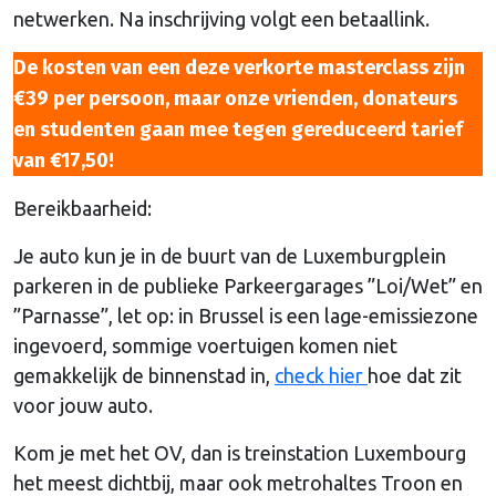
netwerken. Na inschrijving volgt een betaallink.
De kosten van een deze verkorte masterclass zijn
€39 per persoon, maar onze vrienden, donateurs
en studenten gaan mee tegen gereduceerd tarief
van €17,50
!
Bereikbaarheid:
Je auto kun je in de buurt van de Luxemburgplein
parkeren in de publieke Parkeergarages ”Loi/Wet” en
”Parnasse”, let op: in Brussel is een lage-emissiezone
ingevoerd, sommige voertuigen komen niet
gemakkelijk de binnenstad in,
check hier
hoe dat zit
voor jouw auto.
Kom je met het OV, dan is treinstation Luxembourg
het meest dichtbij, maar ook metrohaltes Troon en