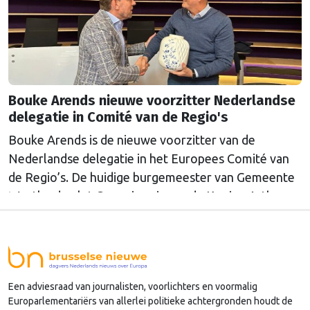
Bouke Arends nieuwe voorzitter Nederlandse
delegatie in Comité van de Regio's
Bouke Arends is de nieuwe voorzitter van de
Nederlandse delegatie in het Europees Comité van
de Regio’s. De huidige burgemeester van Gemeente
Westland volgt Commissaris van de Koning Arthur
van Dijk (Noord-Holland) op, die de voorzittersrol
sinds januari 2024 vervulde. Volgens Arends zijn de
Nederlandse regio’s behoorlijk succesvol in hun
lobby in Brussel, en dat komt vooral omdat …
Een adviesraad van journalisten, voorlichters en voormalig
Continued
Europarlementariërs van allerlei politieke achtergronden houdt de