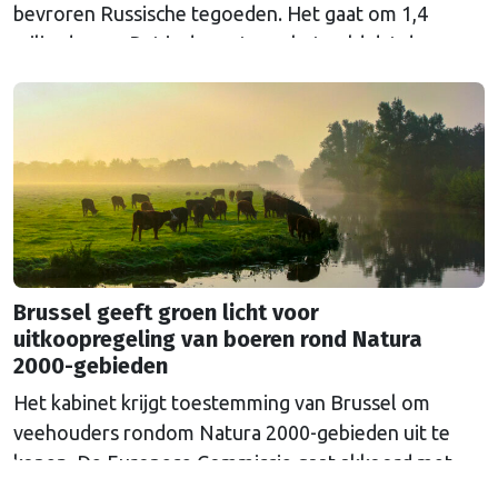
bevroren Russische tegoeden. Het gaat om 1,4
miljard euro. Dat is de rente op het geld dat de
Russische Centrale Bank ooit bij de Belgische bank
Euroclear parkeerde. De EU bevroor dat geld na de
Russische inval in Oekraïne. Het …
Continued
Brussel geeft groen licht voor
uitkoopregeling van boeren rond Natura
2000-gebieden
Het kabinet krijgt toestemming van Brussel om
veehouders rondom Natura 2000-gebieden uit te
kopen. De Europese Commissie gaat akkoord met
een uitkoopregeling van 715 miljoen euro.