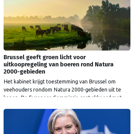
Euroclear parkeerde. De EU bevroor dat geld na de
Russische inval in Oekraïne. Het …
Continued
Brussel geeft groen licht voor
uitkoopregeling van boeren rond Natura
2000-gebieden
Het kabinet krijgt toestemming van Brussel om
veehouders rondom Natura 2000-gebieden uit te
kopen. De Europese Commissie gaat akkoord met
een uitkoopregeling van 715 miljoen euro.