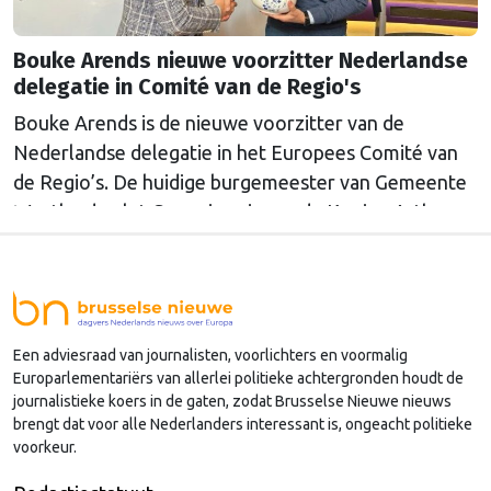
Bouke Arends nieuwe voorzitter Nederlandse
delegatie in Comité van de Regio's
Bouke Arends is de nieuwe voorzitter van de
Nederlandse delegatie in het Europees Comité van
de Regio’s. De huidige burgemeester van Gemeente
Westland volgt Commissaris van de Koning Arthur
van Dijk (Noord-Holland) op, die de voorzittersrol
sinds januari 2024 vervulde. Volgens Arends zijn de
Nederlandse regio’s behoorlijk succesvol in hun
lobby in Brussel, en dat komt vooral omdat …
Een adviesraad van journalisten, voorlichters en voormalig
Continued
Europarlementariërs van allerlei politieke achtergronden houdt de
journalistieke koers in de gaten, zodat Brusselse Nieuwe nieuws
brengt dat voor alle Nederlanders interessant is, ongeacht politieke
voorkeur.