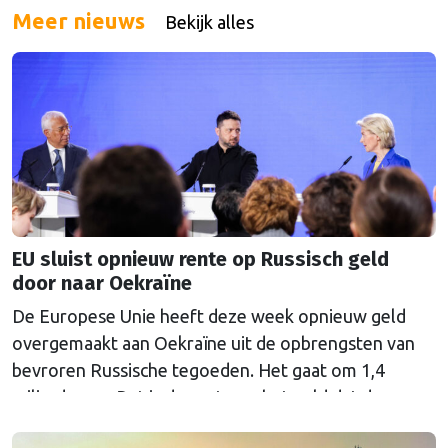
The Hague Centre for Strategic Studies. Vooral
Meer nieuws
Bekijk alles
Nederland zou onder grote druk komen te staan.
EU sluist opnieuw rente op Russisch geld
door naar Oekraïne
De Europese Unie heeft deze week opnieuw geld
overgemaakt aan Oekraïne uit de opbrengsten van
bevroren Russische tegoeden. Het gaat om 1,4
miljard euro. Dat is de rente op het geld dat de
Russische Centrale Bank ooit bij de Belgische bank