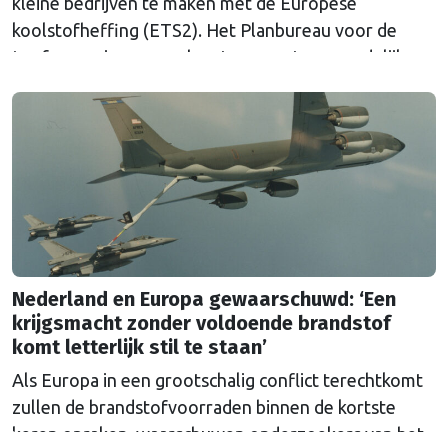
kleine bedrijven te maken met de Europese
koolstofheffing (ETS2). Het Planbureau voor de
Leefomgeving waarschuwt voor extra maandelijkse
kosten en pleit voor aanvullende maatregelen.
Nederland en Europa gewaarschuwd: ‘Een
krijgsmacht zonder voldoende brandstof
komt letterlijk stil te staan’
Als Europa in een grootschalig conflict terechtkomt
zullen de brandstofvoorraden binnen de kortste
keren opraken, waarschuwen onderzoekers van het