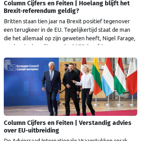
Column Cijfers en Feiten | Hoelang blijft het
Brexit-referendum geldig?
Britten staan tien jaar na Brexit positief tegenover
een terugkeer in de EU. Tegelijkertijd staat de man
die het allemaal op zijn geweten heeft, Nigel Farage,
aan kop in de peilingen. Oud SER-hoofdeconoom
Marko Bos duikt in zijn column in deze paradox.
Column Cijfers en Feiten | Verstandig advies
over EU-uitbreiding
De Adviesraad Internationale Vraagstukken sprak