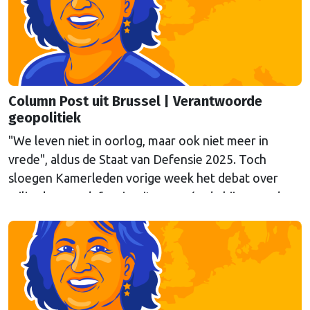
deze week.
Column Post uit Brussel | Verantwoorde
geopolitiek
"We leven niet in oorlog, maar ook niet meer in
vrede", aldus de Staat van Defensie 2025. Toch
sloegen Kamerleden vorige week het debat over
miljarden aan defensie-uitgaven, én de bijpassende
expertbriefing, af. Columnist Mendeltje van Keulen is
kritisch.