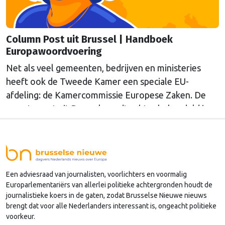
Column Post uit Brussel | Handboek
Europawoordvoering
Net als veel gemeenten, bedrijven en ministeries
heeft ook de Tweede Kamer een speciale EU-
afdeling: de Kamercommissie Europese Zaken. De
meeste post uit Brussel wordt echter behandeld in
andere afdelingen, of: Kamercommissies. Wat blijft
er dan over voor de Kamercommissie Europese
Zaken, en hoe kan je daar als Kamerlid werk van
maken? Onze columnist Mendeltje van Keulen
Een adviesraad van journalisten, voorlichters en voormalig
(cartoon) schreef er een handboek over, dat deze
Europarlementariërs van allerlei politieke achtergronden houdt de
week wordt gepresenteerd in Den Haag.
journalistieke koers in de gaten, zodat Brusselse Nieuwe nieuws
brengt dat voor alle Nederlanders interessant is, ongeacht politieke
voorkeur.