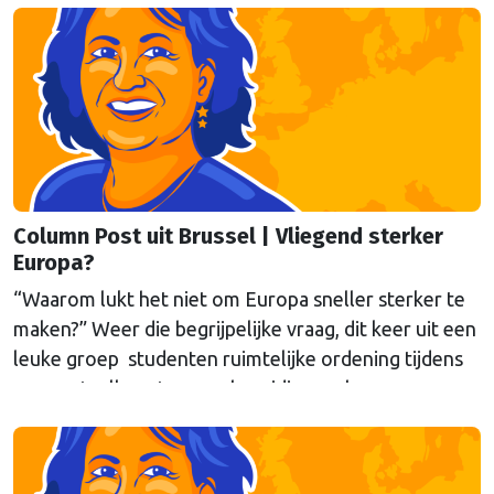
columnist Mendeltje van Keulen (cartoon).
Column Post uit Brussel | Vliegend sterker
Europa?
“Waarom lukt het niet om Europa sneller sterker te
maken?” Weer die begrijpelijke vraag, dit keer uit een
leuke groep studenten ruimtelijke ordening tijdens
een gastcollege ter voorbereiding op hun
werkbezoek aan Brussel. Eén poging tot antwoord
van onze columnist Mendeltje van Keulen (cartoon)
aan de hand van twee stapeltjes “Brusselse post” van