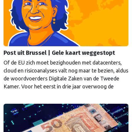
verstoringen, zoals natuurrampen of aanslagen. De
Eerste en Tweede Kamer hebben inmiddels
ingestemd met de wetten (Wet Weerbaarheid …
Continued
Post uit Brussel | Gele kaart weggestopt
Of de EU zich moet bezighouden met datacenters,
cloud en risicoanalyses valt nog maar te bezien, aldus
de woordvoerders Digitale Zaken van de Tweede
Kamer. Voor het eerst in drie jaar overwoog de
Kamer een gele kaart te trekken, schrijft onze
columnist Mendeltje van Keulen (cartoon).