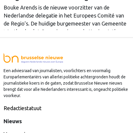
Bouke Arends is de nieuwe voorzitter van de
Nederlandse delegatie in het Europees Comité van
de Regio’s. De huidige burgemeester van Gemeente
Westland volgt Commissaris van de Koning Arthur
van Dijk (Noord-Holland) op, die de voorzittersrol
sinds januari 2024 vervulde. Volgens Arends zijn de
Nederlandse regio’s behoorlijk succesvol in hun
lobby in Brussel, en dat komt vooral omdat …
Een adviesraad van journalisten, voorlichters en voormalig
Continued
Europarlementariërs van allerlei politieke achtergronden houdt de
journalistieke koers in de gaten, zodat Brusselse Nieuwe nieuws
brengt dat voor alle Nederlanders interessant is, ongeacht politieke
voorkeur.
Redactiestatuut
Nieuws