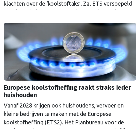
klachten over de ‘koolstoftaks’. Zal ETS versoepeld
worden? Als het aan wetenschappers ligt, is dat een
grove fout.
Europese koolstofheffing raakt straks ieder
huishouden
Vanaf 2028 krijgen ook huishoudens, vervoer en
kleine bedrijven te maken met de Europese
koolstofheffing (ETS2). Het Planbureau voor de
Leefomgeving waarschuwt voor extra maandelijkse
kosten en pleit voor aanvullende maatregelen.