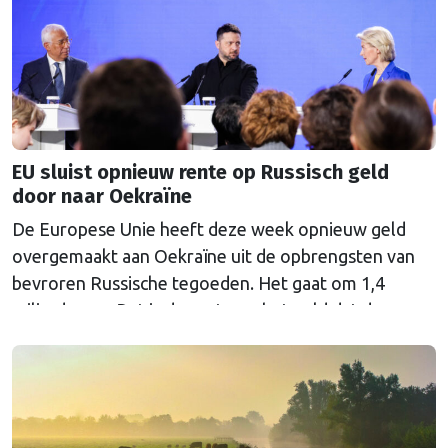
EU sluist opnieuw rente op Russisch geld
door naar Oekraïne
De Europese Unie heeft deze week opnieuw geld
overgemaakt aan Oekraïne uit de opbrengsten van
bevroren Russische tegoeden. Het gaat om 1,4
miljard euro. Dat is de rente op het geld dat de
Russische Centrale Bank ooit bij de Belgische bank
Euroclear parkeerde. De EU bevroor dat geld na de
Russische inval in Oekraïne. Het …
Continued