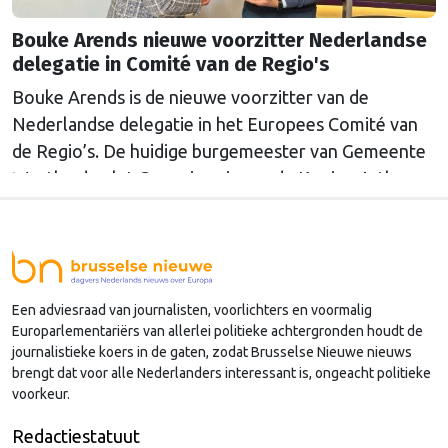
Bouke Arends nieuwe voorzitter Nederlandse
delegatie in Comité van de Regio's
Bouke Arends is de nieuwe voorzitter van de
Nederlandse delegatie in het Europees Comité van
de Regio’s. De huidige burgemeester van Gemeente
Westland volgt Commissaris van de Koning Arthur
van Dijk (Noord-Holland) op, die de voorzittersrol
sinds januari 2024 vervulde. Volgens Arends zijn de
Nederlandse regio’s behoorlijk succesvol in hun
lobby in Brussel, en dat komt vooral omdat …
Een adviesraad van journalisten, voorlichters en voormalig
Continued
Europarlementariërs van allerlei politieke achtergronden houdt de
journalistieke koers in de gaten, zodat Brusselse Nieuwe nieuws
brengt dat voor alle Nederlanders interessant is, ongeacht politieke
voorkeur.
Redactiestatuut