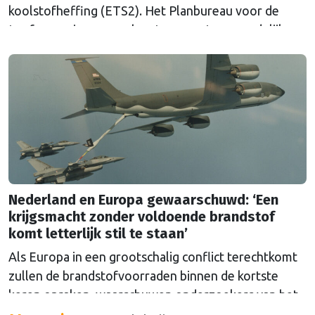
koolstofheffing (ETS2). Het Planbureau voor de
Leefomgeving waarschuwt voor extra maandelijkse
kosten en pleit voor aanvullende maatregelen.
Nederland en Europa gewaarschuwd: ‘Een
krijgsmacht zonder voldoende brandstof
komt letterlijk stil te staan’
Als Europa in een grootschalig conflict terechtkomt
zullen de brandstofvoorraden binnen de kortste
keren opraken, waarschuwen onderzoekers van het
The Hague Centre for Strategic Studies. Vooral