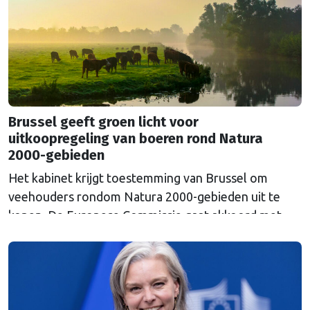
Russische inval in Oekraïne. Het …
Continued
Brussel geeft groen licht voor
uitkoopregeling van boeren rond Natura
2000-gebieden
Het kabinet krijgt toestemming van Brussel om
veehouders rondom Natura 2000-gebieden uit te
kopen. De Europese Commissie gaat akkoord met
een uitkoopregeling van 715 miljoen euro.