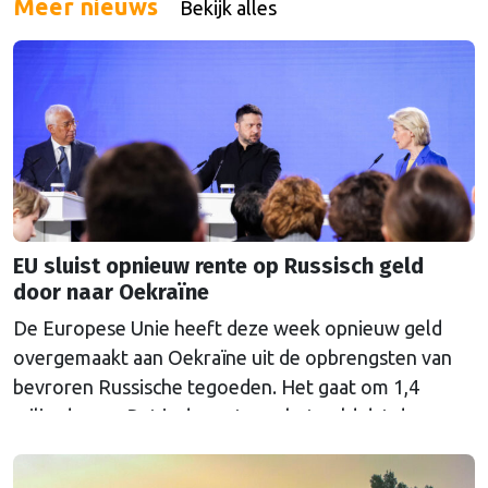
Meer nieuws
Bekijk alles
Nederland zou onder grote druk komen te staan.
EU sluist opnieuw rente op Russisch geld
door naar Oekraïne
De Europese Unie heeft deze week opnieuw geld
overgemaakt aan Oekraïne uit de opbrengsten van
bevroren Russische tegoeden. Het gaat om 1,4
miljard euro. Dat is de rente op het geld dat de
Russische Centrale Bank ooit bij de Belgische bank
Euroclear parkeerde. De EU bevroor dat geld na de