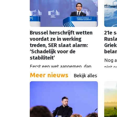
Brussel herschrijft wetten
21e 
voordat ze in werking
Rusla
treden, SER slaat alarm:
Griek
‘Schadelijk voor de
bela
stabiliteit’
Nog al
Eerst een wet aannemen, dan
niet e
alweer uitkleden voordat hij
Meer nieuws
tegen
Bekijk alles
ingaat: het gebeurt steeds vaker
het p
in Brussel. De SER slaat alarm,
vooru
de Europese Ombudsman ook.
steed
Wat is er mis met hoe Europa
afgez
wetten maakt?