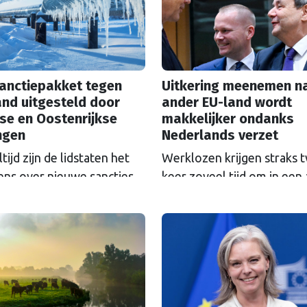
sanctiepakket tegen
Uitkering meenemen n
nd uitgesteld door
ander EU-land wordt
se en Oostenrijkse
makkelijker ondanks
ngen
Nederlands verzet
tijd zijn de lidstaten het
Werklozen krijgen straks 
ens over nieuwe sancties
keer zoveel tijd om in een
 Rusland. De deadline van
EU-land werk te zoeken m
akket is met een week
oude uitkering. Tien jaar
itgeschoven, dat intussen
touwtrekken ging daaraan
s verder dreigt te worden
vooraf. Nederland bleef al
wakt.
tijd tegen de veranderinge