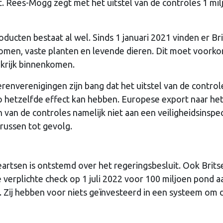
uit. Rees-Mogg zegt met het uitstel van de controles 1 mil
ducten bestaat al wel. Sinds 1 januari 2021 vinden er Br
bomen, vaste planten en levende dieren. Dit moet voork
nkrijk binnenkomen.
renverenigingen zijn bang dat het uitstel van de control
 hetzelfde effect kan hebben. Europese export naar he
n van de controles namelijk niet aan een veiligheidsinspe
russen tot gevolg.
eartsen is ontstemd over het regeringsbesluit. Ook Brits
e verplichte check op 1 juli 2022 voor 100 miljoen pond a
 Zij hebben voor niets geïnvesteerd in een systeem om 