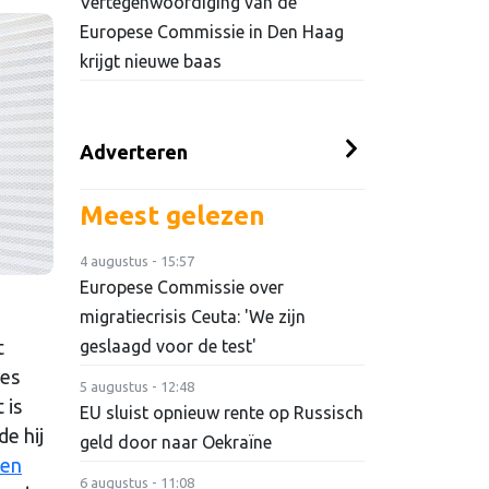
Vertegenwoordiging van de
Europese Commissie in Den Haag
krijgt nieuwe baas
Adverteren
Meest gelezen
4 augustus - 15:57
Europese Commissie over
migratiecrisis Ceuta: 'We zijn
t
geslaagd voor de test'
les
5 augustus - 12:48
 is
EU sluist opnieuw rente op Russisch
e hij
geld door naar Oekraïne
ten
6 augustus - 11:08