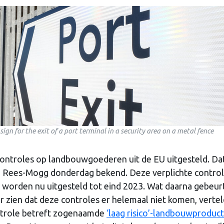
ign for the exit of a port terminal in a security area on a metal fence
controles op landbouwgoederen uit de EU uitgesteld. Da
b Rees-Mogg donderdag bekend. Deze verplichte contro
r worden nu uitgesteld tot eind 2023. Wat daarna gebeurt
zien dat deze controles er helemaal niet komen, verteld
ntrole betreft zogenaamde
‘laag risico’-landbouwproduc