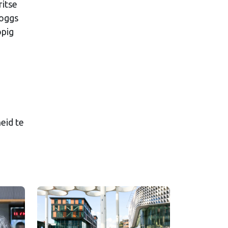
ritse
Moggs
opig
eid te