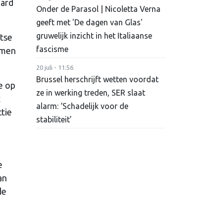
jard
Onder de Parasol | Nicoletta Verna
geeft met 'De dagen van Glas'
gruwelijk inzicht in het Italiaanse
itse
fascisme
omen
20 juli - 11:56
Brussel herschrijft wetten voordat
e op
ze in werking treden, SER slaat
t
alarm: ‘Schadelijk voor de
ctie
stabiliteit’
e
an
de