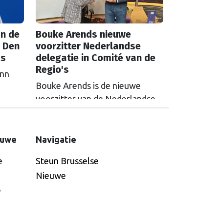
n de
Bouke Arends nieuwe
 Den
voorzitter Nederlandse
as
delegatie in Comité van de
Regio's
inn
Bouke Arends is de nieuwe
voorzitter van de Nederlandse
de
delegatie in het Europees
en
Comité van de Regio’s. De
huidige burgemeester van
euwe
Navigatie
Gemeente Westland volgt
e
Steun Brusselse
Commissaris van de
Nieuwe
Koning Arthur van Dijk (Noord-
e
Holland) op, die de
voorzittersrol sinds januari 2024
vervulde. Volgens Arends zijn de