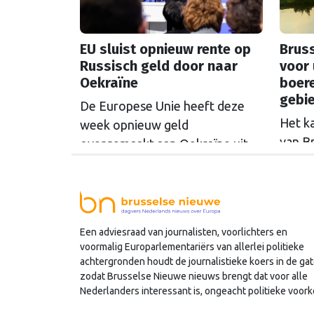
EU sluist opnieuw rente op
Bruss
Russisch geld door naar
voor 
Oekraïne
boer
gebi
De Europese Unie heeft deze
Het k
week opnieuw geld
van B
overgemaakt aan Oekraïne uit
rondo
de opbrengsten van bevroren
uit t
Russische tegoeden. Het gaat
Commi
om 1,4 miljard euro. Dat is de
een u
rente op het geld dat de
Een adviesraad van journalisten, voorlichters en
miljoe
Russische Centrale Bank ooit bij
voormalig Europarlementariërs van allerlei politieke
de Belgische bank Euroclear
achtergronden houdt de journalistieke koers in de gat
parkeerde. De EU bevroor dat
zodat Brusselse Nieuwe nieuws brengt dat voor alle
Nederlanders interessant is, ongeacht politieke voork
geld na de Russische inval in
Oekraïne. Het …
Continued