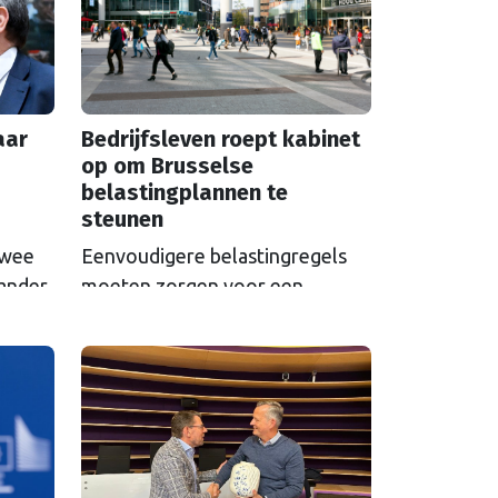
aar
Bedrijfsleven roept kabinet
op om Brusselse
belastingplannen te
steunen
twee
Eenvoudigere belastingregels
 ander
moeten zorgen voor een
et hun
kostenbesparing van 8 miljard
euro, stelt de Europese
Commissie. Maar de voorstellen
 die
hebben ook een impact op de
n.
Nederlandse schatkist.