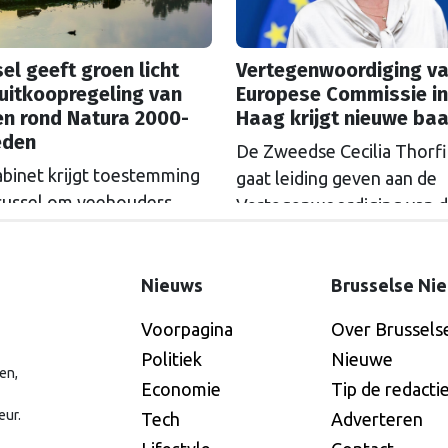
el geeft groen licht
Vertegenwoordiging va
uitkoopregeling van
Europese Commissie in
en rond Natura 2000-
Haag krijgt nieuwe ba
eden
De Zweedse Cecilia Thorf
abinet krijgt toestemming
gaat leiding geven aan de
russel om veehouders
Vertegenwoordiging van 
m Natura 2000-gebieden
Europese Commissie in D
e kopen. De Europese
Haag.
ssie gaat akkoord met
Nieuws
Brusselse Ni
itkoopregeling van 715
Voorpagina
Over Brussels
n euro.
Politiek
Nieuwe
en,
Economie
Tip de redacti
eur.
Tech
Adverteren