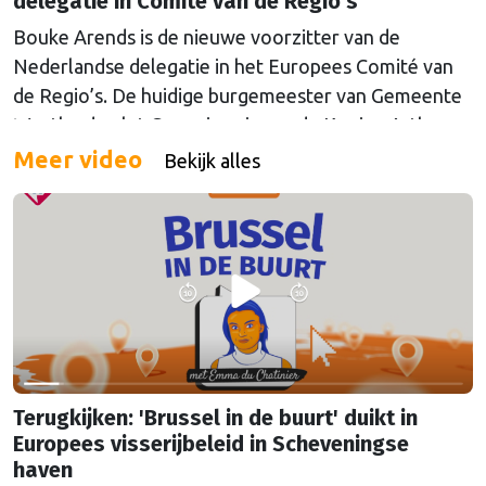
delegatie in Comité van de Regio's
Bouke Arends is de nieuwe voorzitter van de
Nederlandse delegatie in het Europees Comité van
de Regio’s. De huidige burgemeester van Gemeente
Westland volgt Commissaris van de Koning Arthur
van Dijk (Noord-Holland) op, die de voorzittersrol
Meer video
Bekijk alles
sinds januari 2024 vervulde. Volgens Arends zijn de
Nederlandse regio’s behoorlijk succesvol in hun
lobby in Brussel, en dat komt vooral omdat …
Continued
Terugkijken: 'Brussel in de buurt' duikt in
Europees visserijbeleid in Scheveningse
haven