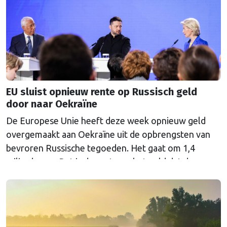
EU sluist opnieuw rente op Russisch geld
door naar Oekraïne
De Europese Unie heeft deze week opnieuw geld
overgemaakt aan Oekraïne uit de opbrengsten van
bevroren Russische tegoeden. Het gaat om 1,4
miljard euro. Dat is de rente op het geld dat de
Russische Centrale Bank ooit bij de Belgische bank
Euroclear parkeerde. De EU bevroor dat geld na de
Russische inval in Oekraïne. Het …
Continued