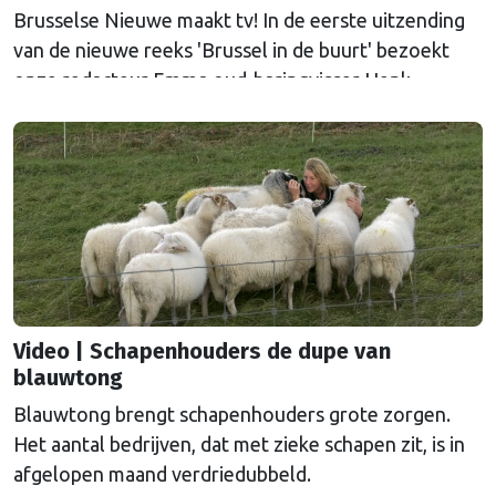
Brusselse Nieuwe maakt tv! In de eerste uitzending
van de nieuwe reeks 'Brussel in de buurt' bezoekt
onze redacteur Emma oud-haringvisser Henk
Ammeraal in Scheveningen. De uitzending is nu terug
te kijken. In september volgen meer uitzendingen.
Video | Schapenhouders de dupe van
blauwtong
Blauwtong brengt schapenhouders grote zorgen.
Het aantal bedrijven, dat met zieke schapen zit, is in
afgelopen maand verdriedubbeld.