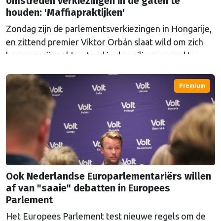
omstreden verkiezingen in de gaten te
houden: 'Maffiapraktijken'
Zondag zijn de parlementsverkiezingen in Hongarije,
en zittend premier Viktor Orbán slaat wild om zich
heen om zijn achterstand in de peilingen goed te
maken. Europarlementariër Tineke Strik wil met
eigen ogen zien of de verkiezingen eerlijk verlopen.
Premium
Ook Nederlandse Europarlementariërs willen
af van "saaie" debatten in Europees
Parlement
Het Europees Parlement test nieuwe regels om de