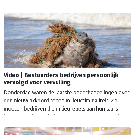
Video | Bestuurders bedrijven persoonlijk
vervolgd voor vervuiling
Donderdag waren de laatste onderhandelingen over
een nieuw akkoord tegen milieucriminaliteit. Zo
moeten bedrijven die milieuregels aan hun laars
lappen, straks makkelijker bestraft kunnen worden.
“Noodzakelijk om zo mens en milieu te beschermen”
aldus Europarlementariër Toine Manders (CDA), die