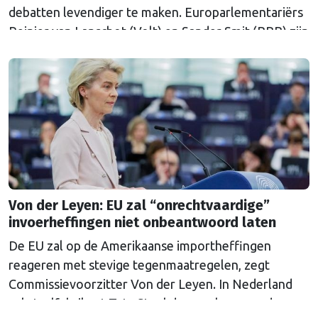
debatten levendiger te maken. Europarlementariërs
Reinier van Lanschot (Volt) en Sander Smit (BBB) zijn
twee van de zestig initiatiefnemers van het plan.
Von der Leyen: EU zal “onrechtvaardige”
invoerheffingen niet onbeantwoord laten
De EU zal op de Amerikaanse importheffingen
reageren met stevige tegenmaatregelen, zegt
Commissievoorzitter Von der Leyen. In Nederland
zal staalfabrikant Tata Steel de gevolgen van de