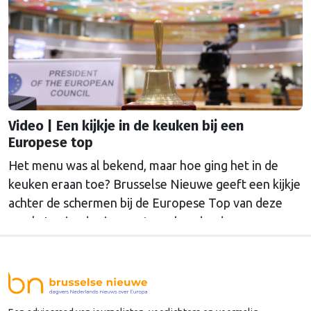
de onderhandelingen tussen de Europese Raad,
Commissie en Parlement voorzat.
Video | Een kijkje in de keuken bij een
Europese top
Het menu was al bekend, maar hoe ging het in de
keuken eraan toe? Brusselse Nieuwe geeft een kijkje
achter de schermen bij de Europese Top van deze
week. Loeiende sirenes, terughoudende
wereldleiders en rondrennende journalisten: het
circus was weer aanwezig en wij van Brusselse
Nieuwe ook, om de belangrijkste evenementen op
z’n dag te …
Continued