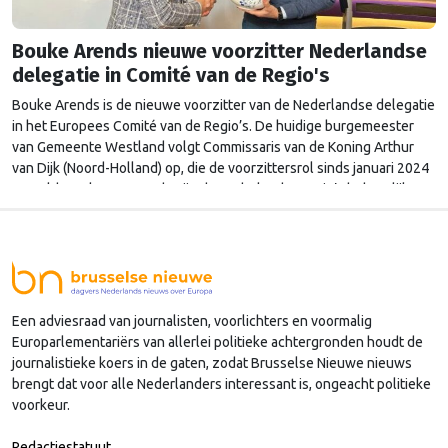
Bouke Arends nieuwe voorzitter Nederlandse
delegatie in Comité van de Regio's
Bouke Arends is de nieuwe voorzitter van de Nederlandse delegatie
in het Europees Comité van de Regio’s. De huidige burgemeester
van Gemeente Westland volgt Commissaris van de Koning Arthur
van Dijk (Noord-Holland) op, die de voorzittersrol sinds januari 2024
vervulde. Volgens Arends zijn de Nederlandse regio’s behoorlijk
succesvol in hun lobby in Brussel, en dat komt vooral omdat …
Continued
Een adviesraad van journalisten, voorlichters en voormalig
Europarlementariërs van allerlei politieke achtergronden houdt de
journalistieke koers in de gaten, zodat Brusselse Nieuwe nieuws
brengt dat voor alle Nederlanders interessant is, ongeacht politieke
voorkeur.
Redactiestatuut