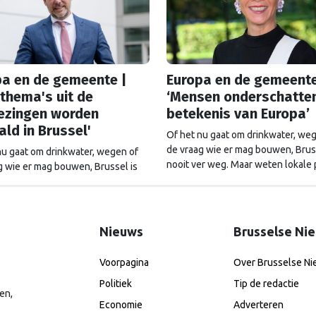
pa en de gemeente |
Europa en de gemeente
 thema's uit de
‘Mensen onderschatte
iezingen worden
betekenis van Europa’
ld in Brussel'
Of het nu gaat om drinkwater, we
de vraag wie er mag bouwen, Bruss
nu gaat om drinkwater, wegen of
nooit ver weg. Maar weten lokale p
g wie er mag bouwen, Brussel is
dat ook? In aanloop naar de
r weg. Maar weten lokale politici
gemeenteraadsverkiezingen gaat
? In aanloop naar de
Brusselse Nieuwe in gesprek met p
eraadsverkiezingen gaat
door het hele land. Deze editie: 
se Nieuwe in gesprek met politici
Nieuws
Brusselse Ni
Rinkes, wethouder in Heerenveen
 hele land. Deze editie: Klaas
“Europa is belangrijk voor onze
ure, Europawethouder in Den
Voorpagina
Over Brusselse N
economie.”
Europa is dus belangrijk voor Den
Politiek
Tip de redactie
aarom gun ik het volgende college
en,
 wethouder Europa.”
Economie
Adverteren