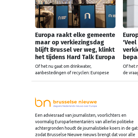
Europa raakt elke gemeente
Euro
maar op verkiezingsdag
'Veel
blijft Brussel ver weg, klinkt
verk
het tijdens Hard Talk Europa
bepaa
Of het nu gaat om drinkwater,
Of het 
aanbestedingen of recyclen: Europese
de vraa
regels beïnvloeden in veel gevallen het
nooit ve
gemeentelijk beleid. Tijdens Hard Talk
dat ook
Europa spraken wethouders René Jansen
gemeent
en Judith Sargentini hierover met
Brussel
Europarlementariër Jeannette Baljeu. De
door het
boodschap: Brussel is belangrijk, maar de
Verschu
Een adviesraad van journalisten, voorlichters en
eigen postzegel ook.
Haag. “
voormalig Europarlementariërs van allerlei politieke
Haag. D
achtergronden houdt de journalistieke koers in de gat
ook een
zodat Brusselse Nieuwe nieuws brengt dat voor alle