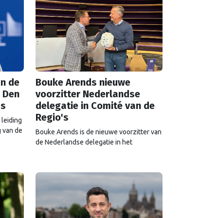
n de
Bouke Arends nieuwe
 Den
voorzitter Nederlandse
as
delegatie in Comité van de
Regio's
 leiding
 van de
Bouke Arends is de nieuwe voorzitter van
de Nederlandse delegatie in het
Europees Comité van de Regio’s. De
huidige burgemeester van Gemeente
Westland volgt Commissaris van de
Koning Arthur van Dijk (Noord-Holland) op,
die de voorzittersrol sinds januari 2024
vervulde. Volgens Arends zijn de
Nederlandse regio’s behoorlijk succesvol