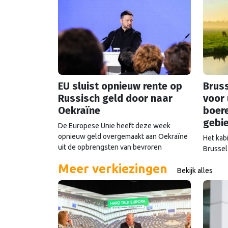
EU sluist opnieuw rente op
Bruss
Russisch geld door naar
voor 
Oekraïne
boer
gebi
De Europese Unie heeft deze week
opnieuw geld overgemaakt aan Oekraïne
Het kab
uit de opbrengsten van bevroren
Brussel
Russische tegoeden. Het gaat om 1,4
2000-ge
Meer verkiezingen
miljard euro. Dat is de rente op het geld
Commiss
Bekijk alles
dat de Russische Centrale Bank ooit bij de
uitkoop
Belgische bank Euroclear parkeerde. De
EU bevroor dat geld na de Russische inval
in Oekraïne. Het …
Continued