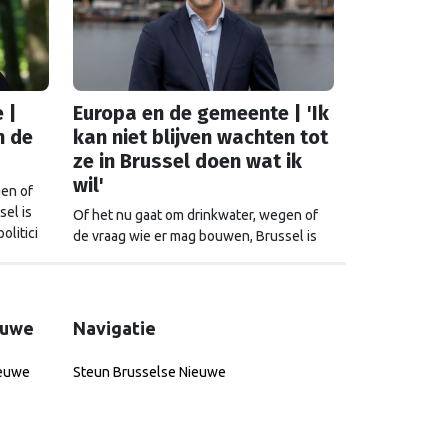
in hun lobby in Brussel, en dat komt
vooral omdat …
Continued
 |
Europa en de gemeente | 'Ik
n de
kan niet blijven wachten tot
ze in Brussel doen wat ik
wil'
gen of
el is
Of het nu gaat om drinkwater, wegen of
olitici
de vraag wie er mag bouwen, Brussel is
nooit ver weg. Maar weten lokale politici
dat ook? In aanloop naar de
olitici
gemeenteraadsverkiezingen gaat
Hedwich
Brusselse Nieuwe in gesprek met politici
euwe
Navigatie
.
door het hele land. Deze editie:
Alexander Scholtes, wethouder ICT en
ieuwe
Steun Brusselse Nieuwe
digitale stad in Amsterdam. "Ik weet ook
wel dat ik Europa nodig heb.”