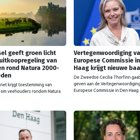
el geeft groen licht
Vertegenwoordiging va
uitkoopregeling van
Europese Commissie in
en rond Natura 2000-
Haag krijgt nieuwe ba
eden
De Zweedse Cecilia Thorfinn gaat
geven aan de Vertegenwoordiging
inet krijgt toestemming van
Europese Commissie in Den Haag.
 om veehouders rondom Natura
bieden uit te kopen. De Europese
ie gaat akkoord met een
regeling van 715 miljoen euro.