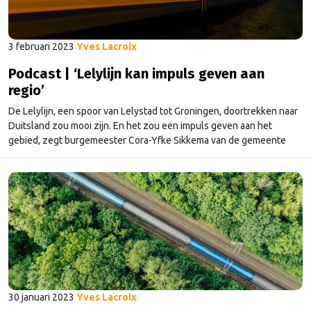
3 februari 2023
Yves Lacroix
Podcast | ‘Lelylijn kan impuls geven aan
regio’
De Lelylijn, een spoor van Lelystad tot Groningen, doortrekken naar
Duitsland zou mooi zijn. En het zou een impuls geven aan het
gebied, zegt burgemeester Cora-Yfke Sikkema van de gemeente
Oldambt in aflevering drie van de podcast Provincies: Bestemming
Brussel. “Wij wonen in een gebied waar economische impulsen
goed en belangrijk zijn.” Omdat het aan …
Continued
30 januari 2023
Yves Lacroix