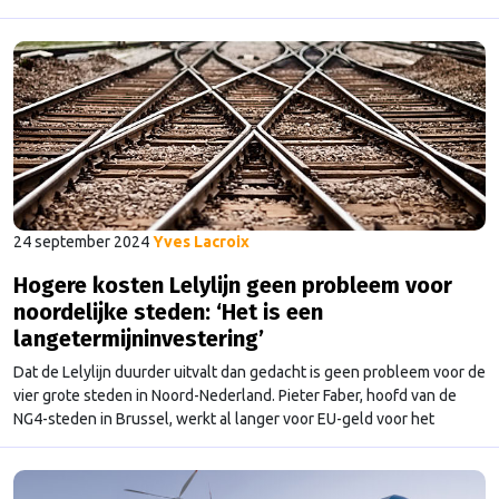
zitten om impact te maken, maar het begint in je eigen straat.”
24 september 2024
Yves Lacroix
Hogere kosten Lelylijn geen probleem voor
noordelijke steden: ‘Het is een
langetermijninvestering’
Dat de Lelylijn duurder uitvalt dan gedacht is geen probleem voor de
vier grote steden in Noord-Nederland. Pieter Faber, hoofd van de
NG4-steden in Brussel, werkt al langer voor EU-geld voor het
project. En dat werk gaat de komende tijd gewoon door.