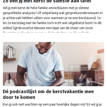
Zo ben jij met kerst de slimste aan tafel
Wil jij met kerst de hele familie omverblazen met je slimme
geopolitieke analyses? Of simpelweg wat gespreksonderwerpen in
je achterzak hebben zitten voor wanneer je na een kerstavond, 1e
én 2e kerstdag met de familie toch echt wel uitgekletst bent? In dit
artikel ligt Brusselse Nieuwe een tipje van de sluier van onze
favoriete podcast en geven je de beste tips van de redactie.
Dé podcastlijst om de kerstvakantie mee
door te komen
Kun jij ook niet wachten op een paar heerlijke dagen vrij? En wil jij je