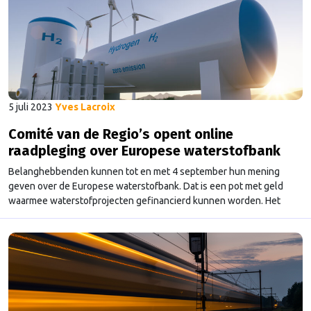
5 juli 2023
Yves Lacroix
Comité van de Regio’s opent online
raadpleging over Europese waterstofbank
Belanghebbenden kunnen tot en met 4 september hun mening
geven over de Europese waterstofbank. Dat is een pot met geld
waarmee waterstofprojecten gefinancierd kunnen worden. Het
Comité van de Regio’s waarin lokale en regionale bestuurders
zitten, heeft een online raadpleging over de waterstofbank
geopend. Het Comité van de Regio’s heeft als doel om de Europese
…
Continued