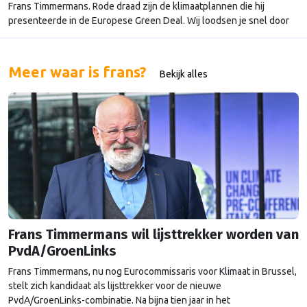
Frans Timmermans. Rode draad zijn de klimaatplannen die hij
presenteerde in de Europese Green Deal. Wij loodsen je snel door
zijn (online) agenda: Tussen de jongeren Timmermans was
vanochtend aanwezig bij de presentatie van de beste projecten uit
de Youth Climate Pact Challenge, een initiatief waar …
Continued
Meer waar is frans?
Bekijk alles
Frans Timmermans wil lijsttrekker worden van
PvdA/GroenLinks
Frans Timmermans, nu nog Eurocommissaris voor Klimaat in Brussel,
stelt zich kandidaat als lijsttrekker voor de nieuwe
PvdA/GroenLinks-combinatie. Na bijna tien jaar in het