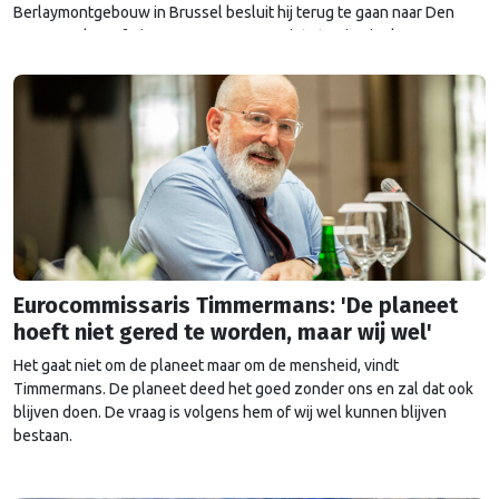
Berlaymontgebouw in Brussel besluit hij terug te gaan naar Den
Haag. Eerder gaf Timmermans nog aan niets te zien in de
voortzetting van zijn politieke carrière in Nederland. Op dat besluit
…
Continued
Eurocommissaris Timmermans: 'De planeet
hoeft niet gered te worden, maar wij wel'
Het gaat niet om de planeet maar om de mensheid, vindt
Timmermans. De planeet deed het goed zonder ons en zal dat ook
blijven doen. De vraag is volgens hem of wij wel kunnen blijven
bestaan.