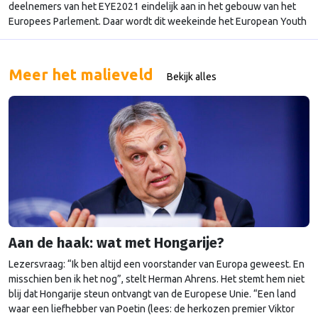
deelnemers van het EYE2021 eindelijk aan in het gebouw van het
Europees Parlement. Daar wordt dit weekeinde het European Youth
Event gehouden, een bijeenkomst om jongeren kennis te laten
maken het Europees beleid. De hele dag proberen ze hun weg te
vinden in de lange …
Continued
Meer het malieveld
Bekijk alles
Aan de haak: wat met Hongarije?
Lezersvraag: “Ik ben altijd een voorstander van Europa geweest. En
misschien ben ik het nog”, stelt Herman Ahrens. Het stemt hem niet
blij dat Hongarije steun ontvangt van de Europese Unie. “Een land
waar een liefhebber van Poetin (lees: de herkozen premier Viktor