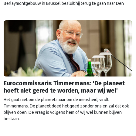
Berlaymontgebouw in Brussel besluit hij terug te gaan naar Den
Haag. Eerder gaf Timmermans nog aan niets te zien in de
voortzetting van zijn politieke carrière in Nederland. Op dat besluit
…
Continued
Eurocommissaris Timmermans: 'De planeet
hoeft niet gered te worden, maar wij wel'
Het gaat niet om de planeet maar om de mensheid, vindt
Timmermans. De planeet deed het goed zonder ons en zal dat ook
blijven doen. De vraag is volgens hem of wij wel kunnen blijven
bestaan.