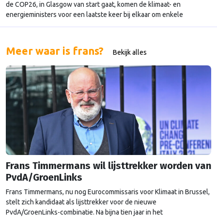
de COP26, in Glasgow van start gaat, komen de klimaat- en
energieministers voor een laatste keer bij elkaar om enkele
kernpunten te bespreken. Dat doen ze dit jaar op de zogeheten Pre-
COP in Milaan. De driedaagse bijeenkomst is vandaag begonnen.
Eurocommissaris Frans Timmermans is net aangekomen, …
Meer waar is frans?
Bekijk alles
Continued
Frans Timmermans wil lijsttrekker worden van
PvdA/GroenLinks
Frans Timmermans, nu nog Eurocommissaris voor Klimaat in Brussel,
stelt zich kandidaat als lijsttrekker voor de nieuwe
PvdA/GroenLinks-combinatie. Na bijna tien jaar in het