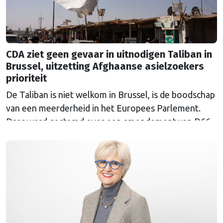
CDA ziet geen gevaar in uitnodigen Taliban in
Brussel, uitzetting Afghaanse asielzoekers
prioriteit
De Taliban is niet welkom in Brussel, is de boodschap
van een meerderheid in het Europees Parlement.
Daar werd gestemd over een amendement van D66-
Europarlementariër Raquel García Hermida-van der
Walle tegen de uitnodiging van de Europese
Commissie. Het CDA stemde tegen.