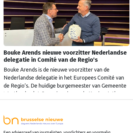
Bouke Arends nieuwe voorzitter Nederlandse
delegatie in Comité van de Regio's
Bouke Arends is de nieuwe voorzitter van de
Nederlandse delegatie in het Europees Comité van
de Regio’s. De huidige burgemeester van Gemeente
Westland volgt Commissaris van de Koning Arthur
van Dijk (Noord-Holland) op, die de voorzittersrol
sinds januari 2024 vervulde. Volgens Arends zijn de
Nederlandse regio’s behoorlijk succesvol in hun
lobby in Brussel, en dat komt vooral omdat …
Een adviesraad van journalisten, voorlichters en voormalig