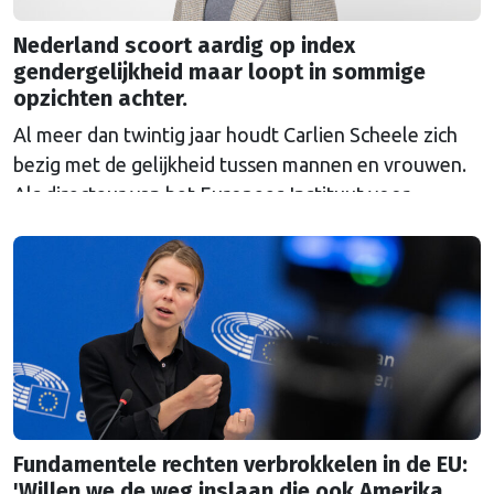
Nederland scoort aardig op index
gendergelijkheid maar loopt in sommige
opzichten achter.
Al meer dan twintig jaar houdt Carlien Scheele zich
bezig met de gelijkheid tussen mannen en vrouwen.
Als directeur van het Europees Instituut voor
Gendergelijkheid (EIGE) ziet ze vooruitgang, maar
ook nieuwe weerstand. “Ik begrijp niet waarom er
zo’n emotionele mening over genderonderwerpen
heerst.”
Fundamentele rechten verbrokkelen in de EU:
'Willen we de weg inslaan die ook Amerika