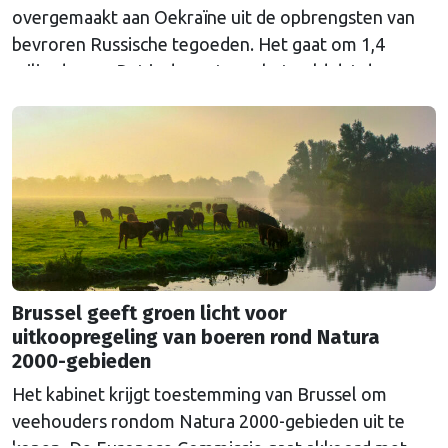
overgemaakt aan Oekraïne uit de opbrengsten van
bevroren Russische tegoeden. Het gaat om 1,4
miljard euro. Dat is de rente op het geld dat de
Russische Centrale Bank ooit bij de Belgische bank
Euroclear parkeerde. De EU bevroor dat geld na de
Russische inval in Oekraïne. Het …
Continued
Brussel geeft groen licht voor
uitkoopregeling van boeren rond Natura
2000-gebieden
Het kabinet krijgt toestemming van Brussel om
veehouders rondom Natura 2000-gebieden uit te
kopen. De Europese Commissie gaat akkoord met