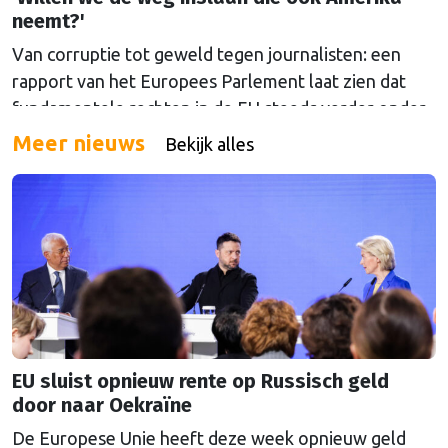
neemt?'
Van corruptie tot geweld tegen journalisten: een
rapport van het Europees Parlement laat zien dat
fundamentele rechten in de EU steeds verder onder
druk komen te staan. Over de vraag voor wie die
Meer nieuws
Bekijk alles
rechten precies gelden, liepen de gemoederen hoog
op.
EU sluist opnieuw rente op Russisch geld
door naar Oekraïne
De Europese Unie heeft deze week opnieuw geld