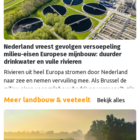
Nederland vreest gevolgen versoepeling
milieu-eisen Europese mijnbouw: duurder
drinkwater en vuile rivieren
Rivieren uit heel Europa stromen door Nederland
naar zee en nemen vervuiling mee. Als Brussel de
milieu-eisen voor mijnbouwbedrijven versoepelt, zijn
het de Nederlandse drinkwaterbedrijven die dat
Meer landbouw & veeteelt
Bekijk alles
moeten oplossen.