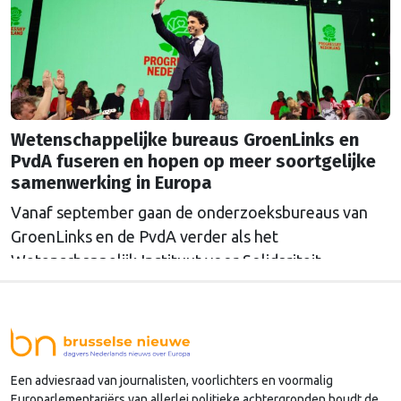
Wetenschappelijke bureaus GroenLinks en
PvdA fuseren en hopen op meer soortgelijke
samenwerking in Europa
Vanaf september gaan de onderzoeksbureaus van
GroenLinks en de PvdA verder als het
Wetenschappelijk Instituut voor Solidariteit.
Directeur Annemarieke Nierop hoopt dat ook de
Europese zusterorganisaties ook de handen
ineenslaan. "Er zullen nog wel een aantal ego's over
hun schaduw heen moeten springen", zegt zij.
Een adviesraad van journalisten, voorlichters en voormalig
Europarlementariërs van allerlei politieke achtergronden houdt de