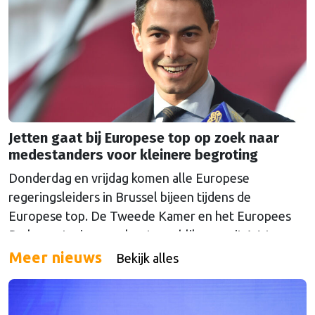
Jetten gaat bij Europese top op zoek naar
medestanders voor kleinere begroting
Donderdag en vrijdag komen alle Europese
regeringsleiders in Brussel bijeen tijdens de
Europese top. De Tweede Kamer en het Europees
Parlement wierpen alvast een blik vooruit. Wat
mogen we verwachten van de gesprekken over geld,
Meer nieuws
Bekijk alles
drugs, oorlog en China?