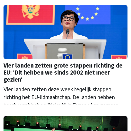
Ombudsman ook. Wat is er mis met hoe Europa
wetten maakt?
Vier landen zetten grote stappen richting de
EU: 'Dit hebben we sinds 2002 niet meer
gezien'
Vier landen zetten deze week tegelijk stappen
richting het EU-lidmaatschap. De landen hebben
haast, want het politieke tij in Europa kan zomaar
keren.