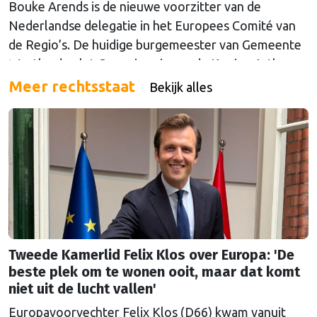
Bouke Arends is de nieuwe voorzitter van de
Nederlandse delegatie in het Europees Comité van
de Regio’s. De huidige burgemeester van Gemeente
Westland volgt Commissaris van de Koning Arthur
van Dijk (Noord-Holland) op, die de voorzittersrol
Meer rechtsstaat
Bekijk alles
sinds januari 2024 vervulde. Volgens Arends zijn de
Nederlandse regio’s behoorlijk succesvol in hun
lobby in Brussel, en dat komt vooral omdat …
Continued
Tweede Kamerlid Felix Klos over Europa: 'De
beste plek om te wonen ooit, maar dat komt
niet uit de lucht vallen'
Europavoorvechter Felix Klos (D66) kwam vanuit