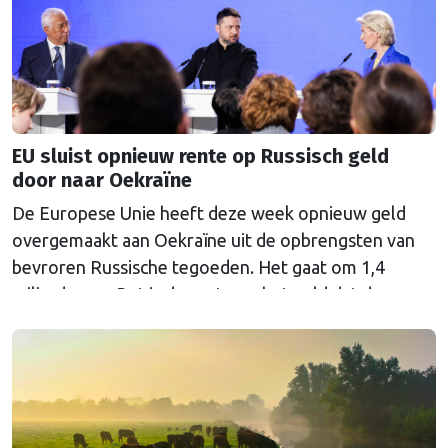
EU sluist opnieuw rente op Russisch geld
door naar Oekraïne
De Europese Unie heeft deze week opnieuw geld
overgemaakt aan Oekraïne uit de opbrengsten van
bevroren Russische tegoeden. Het gaat om 1,4
miljard euro. Dat is de rente op het geld dat de
Russische Centrale Bank ooit bij de Belgische bank
Euroclear parkeerde. De EU bevroor dat geld na de
Russische inval in Oekraïne. Het …
Continued