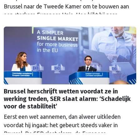
Brussel naar de Tweede Kamer om te bouwen aan
een sterkere Europese Unie. Hoe kijkt hij naar
Nederland en Europa in een onrustige wereld, nu hij
heeft kunnen proeven van de Brusselse én de
Haagse politiek?
Brussel herschrijft wetten voordat ze in
werking treden, SER slaat alarm: ‘Schadelijk
voor de stabiliteit’
Eerst een wet aannemen, dan alweer uitkleden
voordat hij ingaat: het gebeurt steeds vaker in
Brussel. De SER slaat alarm, de Europese