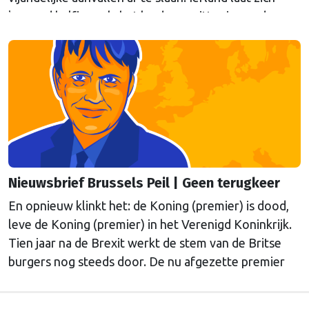
komend halfjaar, als het land voorzitter is van de
Europese Unie, verdedigen door de Fransen en de
Britten, schrijft onze hoofdredacteur Bert van
Slooten (cartoon) in de nieuwsbrief Brussels Peil van
deze week.
Nieuwsbrief Brussels Peil | Geen terugkeer
En opnieuw klinkt het: de Koning (premier) is dood,
leve de Koning (premier) in het Verenigd Koninkrijk.
Tien jaar na de Brexit werkt de stem van de Britse
burgers nog steeds door. De nu afgezette premier
Starmer was langzaam bezig om te werken aan een
terugkeer in de EU. De nieuwe premier Andy