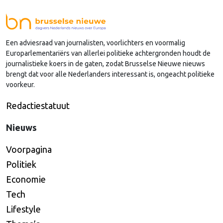
Burnham is geen voorstander van een nieuw
lidmaatschap van de Unie, schrijft onze
hoofdredacteur Bert van Slooten (cartoon) deze
Een adviesraad van journalisten, voorlichters en voormalig
week in de nieuwsbrief Brussels Peil.
Europarlementariërs van allerlei politieke achtergronden houdt de
journalistieke koers in de gaten, zodat Brusselse Nieuwe nieuws
brengt dat voor alle Nederlanders interessant is, ongeacht politieke
voorkeur.
Redactiestatuut
Nieuws
Voorpagina
Politiek
Economie
Tech
Lifestyle