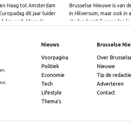
en Haag tot Amsterdam
Brusselse Nieuwe is van de
uropadag dit jaar luider
in Hilversum, maar ook in 
d dan ooit. Maar de
steden barst Europadag lo
n die kwamen, wisten
Debatten, muziek en meer
niet eens dat het
Bekijk hier het overzicht.
Nieuws
Brusselse Ni
adag was.
Voorpagina
Over Brussels
Politiek
Nieuwe
en,
Economie
Tip de redacti
eur.
Tech
Adverteren
Lifestyle
Contact
Thema’s