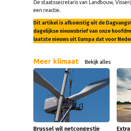
De staatssecretaris van Landbouw, Visse
een reactie.
Dit artikel is afkomstig uit de Dagvangs
dagelijkse nieuwsbrief van onze hoofdred
laatste nieuws uit Europa dat voor Neder
Meer klimaat
Bekijk alles
Brussel wil netcongestie
Extra