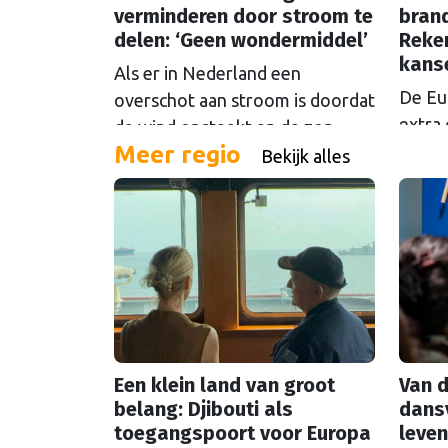
verminderen door stroom te
brand
delen: ‘Geen wondermiddel’
Reke
kans
Als er in Nederland een
De Eu
overschot aan stroom is doordat
extra 
de wind opsteekt en de zon
Meer regio
oftew
schijnt, loont het om die stroom
Bekijk alles
Maar d
te delen. Maar Europese
even 
plannen om dat mogelijk te
Europ
maken stuiten op kritiek.
Een klein land van groot
Van d
belang: Djibouti als
dans
toegangspoort voor Europa
leven