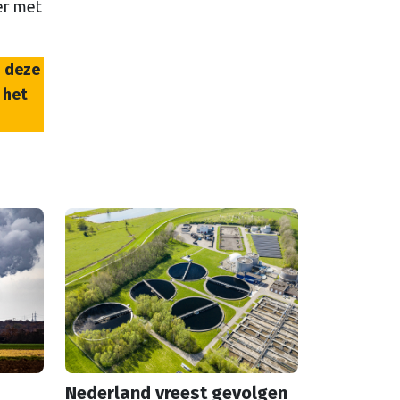
er met
 deze
 het
Nederland vreest gevolgen