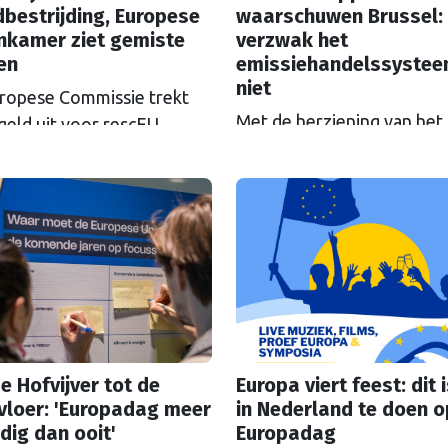
bestrijding, Europese
waarschuwen Brussel:
nkamer ziet gemiste
verzwak het
en
emissiehandelssyste
niet
ropese Commissie trekt
Met de herziening van het
geld uit voor rescEU,
Europese
el: het noodhulpfonds.
emissiehandelssysteem ET
at geld wordt niet altijd
zicht, groeien de klachten
goed uitgegeven, ziet de
de ‘koolstoftaks’. Zal ETS
ese Rekenkamer.
versoepeld worden? Als h
wetenschappers ligt, is da
grove fout.
e Hofvijver tot de
Europa viert feest: dit i
vloer: 'Europadag meer
in Nederland te doen o
dig dan ooit'
Europadag