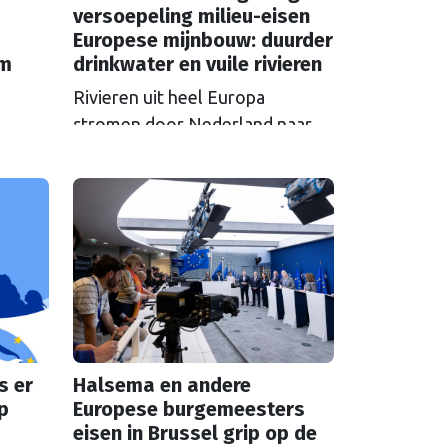
versoepeling milieu-eisen
Europese mijnbouw: duurder
em
drinkwater en vuile rivieren
Rivieren uit heel Europa
stromen door Nederland naar
zee en nemen vervuiling mee.
S in
Als Brussel de milieu-eisen voor
 over
mijnbouwbedrijven versoepelt,
zijn het de Nederlandse
et aan
drinkwaterbedrijven die dat
t een
moeten oplossen.
s er
Halsema en andere
p
Europese burgemeesters
eisen in Brussel grip op de