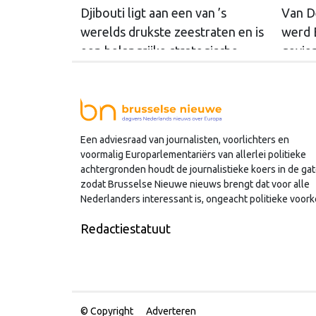
Djibouti ligt aan een van ’s
Van D
werelds drukste zeestraten en is
werd E
een belangrijke strategische
gevier
partner van de Europese Unie.
mense
Het land biedt een inkijk in het
soms 
Europese buitenlandbeleid, dat
Europ
in Djibouti veelzijdig wordt
Een adviesraad van journalisten, voorlichters en
ingezet.
voormalig Europarlementariërs van allerlei politieke
achtergronden houdt de journalistieke koers in de gat
zodat Brusselse Nieuwe nieuws brengt dat voor alle
Nederlanders interessant is, ongeacht politieke voork
Redactiestatuut
© Copyright
Adverteren