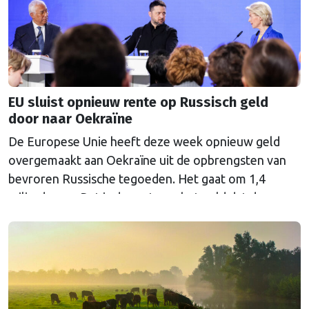
EU sluist opnieuw rente op Russisch geld
door naar Oekraïne
De Europese Unie heeft deze week opnieuw geld
overgemaakt aan Oekraïne uit de opbrengsten van
bevroren Russische tegoeden. Het gaat om 1,4
miljard euro. Dat is de rente op het geld dat de
Russische Centrale Bank ooit bij de Belgische bank
Euroclear parkeerde. De EU bevroor dat geld na de
Russische inval in Oekraïne. Het …
Continued