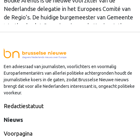
Bouke Arends is de nieuwe voorzitter van de
Nederlandse delegatie in het Europees Comité van
de Regio’s. De huidige burgemeester van Gemeente
Westland volgt Commissaris van de Koning Arthur
van Dijk (Noord-Holland) op, die de voorzittersrol
sinds januari 2024 vervulde. Volgens Arends zijn de
Nederlandse regio’s behoorlijk succesvol in hun
lobby in Brussel, en dat komt vooral omdat …
Een adviesraad van journalisten, voorlichters en voormalig
Continued
Europarlementariërs van allerlei politieke achtergronden houdt de
journalistieke koers in de gaten, zodat Brusselse Nieuwe nieuws
brengt dat voor alle Nederlanders interessant is, ongeacht politieke
voorkeur.
Redactiestatuut
Nieuws
Voorpagina