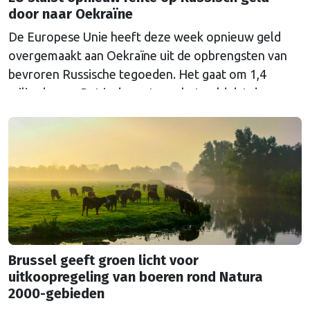
door naar Oekraïne
De Europese Unie heeft deze week opnieuw geld
overgemaakt aan Oekraïne uit de opbrengsten van
bevroren Russische tegoeden. Het gaat om 1,4
miljard euro. Dat is de rente op het geld dat de
Russische Centrale Bank ooit bij de Belgische bank
Euroclear parkeerde. De EU bevroor dat geld na de
Russische inval in Oekraïne. Het …
Continued
Brussel geeft groen licht voor
uitkoopregeling van boeren rond Natura
2000-gebieden