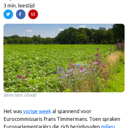
3 min. leestijd
(Bron foto: iStock)
Het was
vorige week
al spannend voor
Eurocommissaris Frans Timmermans. Toen spraken
Europarlementariërs die zich bezighouden
milieu