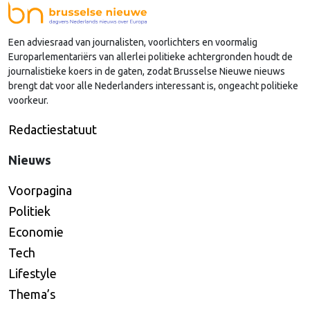
Nederlandse regio’s behoorlijk succesvol in hun
lobby in Brussel, en dat komt vooral omdat …
Een adviesraad van journalisten, voorlichters en voormalig
Continued
Europarlementariërs van allerlei politieke achtergronden houdt de
journalistieke koers in de gaten, zodat Brusselse Nieuwe nieuws
brengt dat voor alle Nederlanders interessant is, ongeacht politieke
voorkeur.
Redactiestatuut
Nieuws
Voorpagina
Politiek
Economie
Tech
Lifestyle
Thema’s